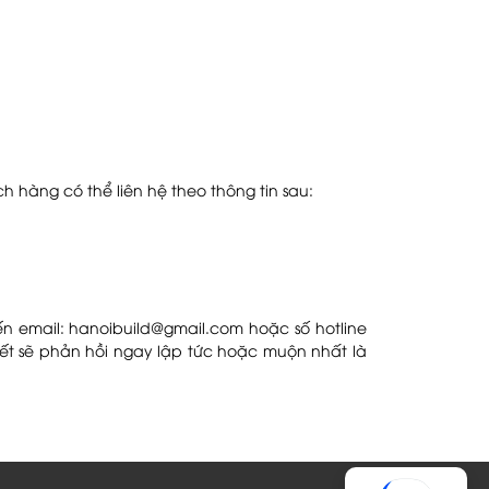
 hàng có thể liên hệ theo thông tin sau:
ến email: hanoibuild@gmail.com hoặc số hotline
kết sẽ phản hồi ngay lập tức hoặc muộn nhất là