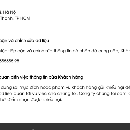
i, Hà Nội
h Thạnh, TP HCM
cận và chỉnh sửa dữ liệu
ệc tiếp cận và chỉnh sửa thông tin cá nhân đã cung cấp, Khách
 555555 98
n quan đến việc thông tin của Khách hàng
ử dụng sai mục đích hoặc phạm vi, Khách hàng gửi khiếu nại đ
ứ liên quan tới vụ việc cho chúng tôi. Công ty chúng tôi cam 
 thời điểm nhận được khiếu nại.