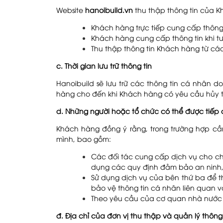
Website
hanoibuild.vn
thu thập thông tin của K
Khách hàng trực tiếp cung cấp thông ti
Khách hàng cung cấp thông tin khi tư
Thu thập thông tin Khách hàng từ c
c. Thời gian lưu trữ thông tin
Hanoibuild sẽ lưu trữ các thông tin cá nhân 
hàng cho đến khi Khách hàng có yêu cầu hủy t
d. Những người hoặc tổ chức có thể được tiếp 
Khách hàng đồng ý rằng, trong trường hợp cầ
mình, bao gồm:
Các đối tác cung cấp dịch vụ cho chú
dụng các quy định đảm bảo an ninh,
Sử dụng dịch vụ của bên thứ ba để t
bảo vệ thông tin cá nhân liên quan v
Theo yêu cầu của cơ quan nhà nước
đ. Địa chỉ của đơn vị thu thập và quản lý thông 