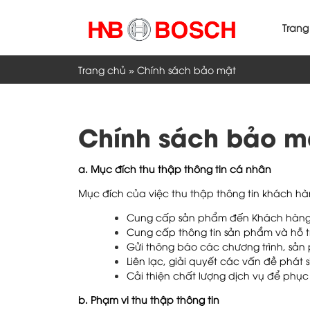
Skip
to
Trang
content
Trang chủ
»
Chính sách bảo mật
Chính sách bảo m
a. Mục đích thu thập thông tin cá nhân
Mục đích của việc thu thập thông tin khách h
Cung cấp sản phẩm đến Khách hàn
Cung cấp thông tin sản phẩm và hỗ 
Gửi thông báo các chương trình, sả
Liên lạc, giải quyết các vấn đề phát 
Cải thiện chất lượng dịch vụ để phụ
b. Phạm vi thu thập thông tin