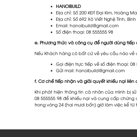
HANOIBUILD
Địa chỉ: Số 200 KĐT Đại Kim, Hoàng Ma
Địa chỉ: Số 692 Xô Viết Nghệ Tĩnh, Bìn
Email: hanoibuild@gmail.com
Số điện thoại: 08 555555 98
e. Phương thức và công cụ để người dùng tiếp 
Nếu Khách hàng có bất cứ về yêu cầu nào về vi
Gọi điện trực tiếp về số điện thoại: 08
Gửi mail: hanoibuild@gmail.com
f. Cơ chế tiếp nhận và giải quyết khiếu nại liê
Khi phát hiện thông tin cá nhân của mình bị s
08 555555 98 để khiếu nại và cung cấp chứng c
trong vòng 24 (hai mươi bốn) giờ làm việc kể từ