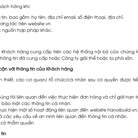
hách hàng khi:
n, bao gồm: họ tên, địa chỉ email, số điện thoại, địa chỉ.
ơng tác trên website vn
ác nguồn hợp pháp khác.
do Khách hàng cung cấp trên các hệ thống nội bộ của chúng t
hông tin đã cung cấp hoặc Công ty giải thể hoặc bị phá sản.
cận với thông tin của Khách hàng
n thiết, các cơ quan/ tổ chức/cá nhân sau có quyền được ti
ng tôi liên quan đến việc thực hiện đơn hàng và chỉ giới hạn 
 bảo mật các thông tin cá nhân.
hực hiện một số hoạt động liên quan đến website hanoibuild.v
à các yêu cầu về an ninh liên quan đến thông tin cá nhân.
 có thẩm quyền
tin