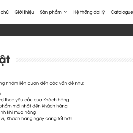
 chủ
Giới thiệu
Sản phẩm
Hệ thống đại lý
Catalogue
ật
àng nhằm liên quan đến các vấn đề như:
g
trợ theo yêu cầu của Khách hàng
n phẩm mới nhất đến Khách hàng
sinh khi mua hàng
c vụ Khách hàng ngày càng tốt hơn