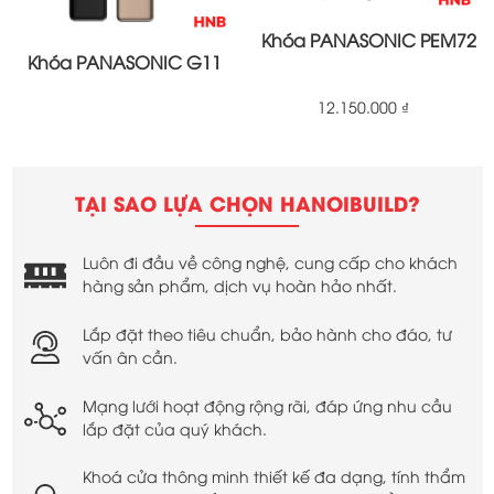
Khóa PANASONIC PEM72
Khóa PANASONIC G11
12.150.000
₫
TẠI SAO LỰA CHỌN HANOIBUILD?
Luôn đi đầu về công nghệ, cung cấp cho khách
hàng sản phẩm, dịch vụ hoàn hảo nhất.
Lắp đặt theo tiêu chuẩn, bảo hành cho đáo, tư
vấn ân cần.
Mạng lưới hoạt động rộng rãi, đáp ứng nhu cầu
lắp đặt của quý khách.
Khoá cửa thông minh thiết kế đa dạng, tính thẩm