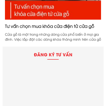
o
Tư vấn chọn mua khóa cửa điện tử cửa gỗ
N
c
Cửa gỗ là một trong những dòng cửa phổ biến ở mọi gia
K
ác
đình. Việc lắp đặt các dòng khóa thông minh trên cửa gỗ
t
y
đang là một trào lưu được nhiều người hưởng ứng, giúp
n
o
nâng tầm cuộc sống và tăng sự bảo mật. Tuy nhiên, do
đ
ĐĂNG KÝ TƯ VẤN
có quá nhiều lựa chọn mà phần […]
d