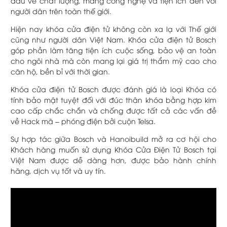
đầu về chất lượng, mang công nghệ và tiện ích đến với
người dân trên toàn thế giới.
Hiện nay khóa cửa điện tử không còn xa lạ với Thế giới
cũng như người dân Việt Nam. Khóa cửa điện tử Bosch
góp phần làm tăng tiện ích cuộc sống, bảo vệ an toàn
cho ngôi nhà mà còn mang lại giá trị thẩm mỹ cao cho
căn hộ, bền bỉ với thời gian.
Khóa cửa điện tử Bosch được đánh giá là loại Khóa có
tính bảo mật tuyệt đối với đúc thân khóa bằng hợp kim
cao cấp chắc chắn và chống được tất cả các vấn đề
về Hack mã – phóng điện bởi cuộn Telsa.
Sự hợp tác giữa Bosch và Hanoibuild mở ra cơ hội cho
Khách hàng muốn sử dụng Khóa Cửa Điện Tử Bosch tại
Việt Nam được dễ dàng hơn, được bảo hành chính
hãng, dịch vụ tốt và uy tín.