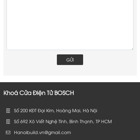
Khoá Cửa Điện Tử BOSCH
Số 200 KĐT Đại Kim, Hoàng Mai, Hà Nội
Số 692 Xô Viết Nghệ Tĩnh, Bình Thạnh, TP HCM
Hanoibuild.vn@gmail.com