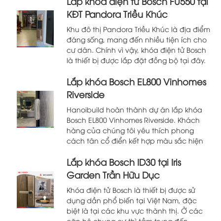
Lắp khóa điện tử Bosch FU550 tại
KĐT Pandora Triều Khúc
Khu đô thị Pandora Triều Khúc là địa điểm
đáng sống, mang đến nhiều tiện ích cho
cư dân. Chính vì vậy, khóa điện tử Bosch
là thiết bị được lắp đặt đồng bộ tại đây.
Hanoibuild hoàn thành dự án lắp khóa
Lắp khóa Bosch EL800 Vinhomes
điện tử Bosch FU550 tại KĐT Pandoro Triều
Khúc. Thân mời bạn […]
Riverside
Hanoibuild hoàn thành dự án lắp khóa
Bosch EL800 Vinhomes Riverside. Khách
hàng của chúng tôi yêu thích phong
cách tân cổ điển kết hợp màu sắc hiện
đại, khóa Bosch EL800 chính là mảnh
Lắp khóa Bosch ID30 tại Iris
ghép hoàn hảo. Thân mời bạn ghé xem
những hình ảnh mãn nhãn của khóa
Garden Trần Hữu Dục
thông minh Bosch EL800 khi […]
Khóa điện tử Bosch là thiết bị được sử
dụng dần phổ biến tại Việt Nam, đặc
biệt là tại các khu vực thành thị. Ở các
căn hộ chung cư thì tầm trung đến