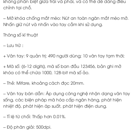
không phân biệt giữa trái và phải, và có thể dễ dàng điều
chỉnh tại chỗ.
– Mở khóa chống mắt mèo: Nút an toàn ngăn mắt mèo mở.
Nhấn giữ nút và nhấn vào tay cầm khi sử dụng.
Thông số kĩ thuật
– Lưu trữ：
+ Vân tay: 9 quản trị; 490 người dùng; 10 vân tay tạm thời;
+ Mã số: (6-12 digits), mã số ban đầu 123456, bản ghi mở
khóa có thể chứa 1000, 128-bit mã số ảo.
– Thẻ: Mifare, khoảng cách đọc 20mm.
– Vân tay bán dẫn: Áp dụng công nghệ nhận dạng vân tay
sống, các biện pháp mã hóa cấp ngân hàng, phát hiện
nhiệt độ, phát hiện áp suất, phát hiện điện dung.
– Tỉ lệ từ chối: Thấp hơn 0.01%.
– Độ phân giải: 500dpi.