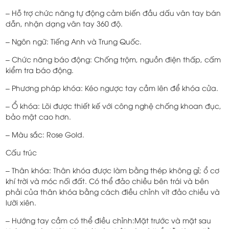
– Hỗ trợ chức năng tự động cảm biến đầu dấu vân tay bán
dẫn, nhận dạng vân tay 360 độ.
– Ngôn ngữ: Tiếng Anh và Trung Quốc.
– Chức năng báo động: Chống trộm, nguồn điện thấp, cấm
kiểm tra báo động.
– Phương pháp khóa: Kéo ngược tay cầm lên để khóa cửa.
– Ổ khóa: Lõi được thiết kế với công nghệ chống khoan đục,
bảo mật cao hơn.
– Màu sắc: Rose Gold.
Cấu trúc
– Thân khóa: Thân khóa được làm bằng thép không gỉ; ổ cơ
khí trời và móc nối đất. Có thể đảo chiều bên trái và bên
phải của thân khóa bằng cách điều chỉnh vít đảo chiều và
lưỡi xiên.
– Hướng tay cầm có thể điều chỉnh:Mặt trước và mặt sau