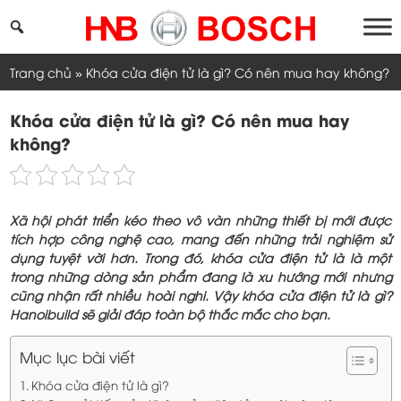
Skip
to
content
Trang chủ
»
Khóa cửa điện tử là gì? Có nên mua hay không?
Khóa cửa điện tử là gì? Có nên mua hay
không?
Xã hội phát triển kéo theo vô vàn những thiết bị mới được
tích hợp công nghệ cao, mang đến những trải nghiệm sử
dụng tuyệt vời hơn. Trong đó, khóa cửa điện tử là là một
trong những dòng sản phẩm đang là xu hướng mới nhưng
cũng nhận rất nhiều hoài nghi. Vậy khóa cửa điện tử là gì?
Hanoibuild sẽ giải đáp toàn bộ thắc mắc cho bạn.
Mục lục bài viết
Khóa cửa điện tử là gì?