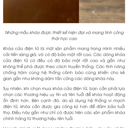
Những mẫu khóa được thiết kế hiện đại và mang tính công
thái học cao
Khóa cửa điện tử là một sản phẩm mang trong mình nhiều
cải tiến sáng giá, và có độ bảo mật rất cao. Các dòng khóa
cửa điện tử có đều có độ bảo mật rất cao và gần như
không thể phá được theo cách truyền thống. Các tính năng
chống trộm cùng hệ thống cảnh báo cũng khiến cho kẻ
gian gần như không dám tấn công các dòng khóa này.
Tuy nhiên, khi chọn mua khóa cửa điện tử, bạn cần phải lựa
chọn các thương hiệu uy tín và tên tuổi để khóa hoạt động
ổn định hơn. Bên cạnh đó, do sử dụng hệ thống vi mạch
điện tử, khóa cần được gia công kỹ hơn để đảm bảo tuổi
thọ. Điều này gần như chỉ có được trên các sản phẩm khóa
chính hãng từ thương hiệu tên tuổi.