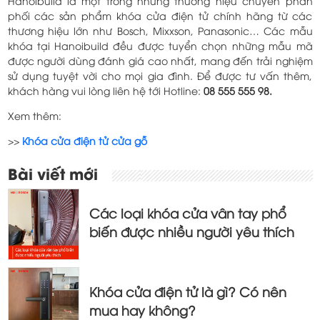
Hanoibuild là một trong những thương hiệu chuyên phân
phối các sản phẩm khóa cửa điện tử chính hãng từ các
thương hiệu lớn như Bosch, Mixxson, Panasonic… Các mẫu
khóa tại Hanoibuild đều được tuyển chọn những mẫu mã
được người dùng đánh giá cao nhất, mang đến trải nghiệm
sử dụng tuyệt vời cho mọi gia đình. Để được tư vấn thêm,
khách hàng vui lòng liên hệ tới Hotline:
08 555 555 98.
Xem thêm:
>>
Khóa cửa điện tử cửa gỗ
Điều
Bài viết mới
hướng
bài
Các loại khóa cửa vân tay phổ
viết
biến được nhiều người yêu thích
Khóa cửa điện tử là gì? Có nên
mua hay không?