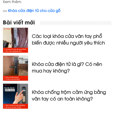
Xem thêm:
>>
Khóa cửa điện tử cho cửa gỗ
Điều
Bài viết mới
hướng
bài
Các loại khóa cửa vân tay phổ
viết
biến được nhiều người yêu thích
Khóa cửa điện tử là gì? Có nên
mua hay không?
Khóa chống trộm cảm ứng bằng
vân tay có an toàn không?