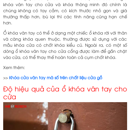
khóa vân tay cho cửa và khóa thông minh đó chính là
chúng không có tay cầm, có kích thước nhỏ gọn và giá
thường thấp hơn, bù lại thì các tính năng cũng hạn chế
hơn.
Ổ khóa vân tay có thể ở dạng một chiếc ổ khóa rời với thân
và càng khóa quen thuộc, thường được sử dụng với các
mẫu khóa cửa có chốt khóa kiểu cũ. Ngoài ra, có một số
dòng ổ khóa vân tay cho cửa cổng được làm để gắn chặt
vào cửa, có thể thay thế hoàn toàn cả cụm chốt khóa.
Xem thêm:
>>
Khóa cửa vân tay mã số trên chất liệu cửa gỗ
Độ hiệu quả của ổ khóa vân tay cho
cửa