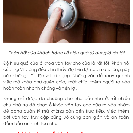
Phản hồi của khách hàng về hiệu quả sử dụng là rất tốt
Độ hiệu quả của ổ khóa vân tay cho cửa là rất tốt. Phản hồi
của người dùng đều cho thấy độ tiện lợi cao mà không gây
nên những bất tiện khi sử dụng. Những vấn đề xoay quanh
việc mở khóa như quên chìa, mất chìa, thêm người ra vào
hoàn toàn nhanh chóng và tiện lợi.
Không chỉ được ưa chuộng cho nhu cầu nhà ở, rất nhiều
chủ nhà trọ đã chọn ổ khóa vân tay cho cửa ra vào nhằm
dễ dàng quản lý mà không cần đến trực tiếp. Việc thêm,
bớt vân tay truy cập cũng vô cùng đơn giản và an toàn,
đảm bảo an ninh tòa nhà.