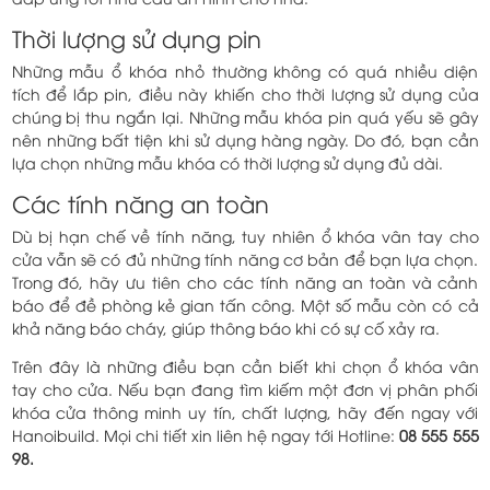
Thời lượng sử dụng pin
Những mẫu ổ khóa nhỏ thường không có quá nhiều diện
tích để lắp pin, điều này khiến cho thời lượng sử dụng của
chúng bị thu ngắn lại. Những mẫu khóa pin quá yếu sẽ gây
nên những bất tiện khi sử dụng hàng ngày. Do đó, bạn cần
lựa chọn những mẫu khóa có thời lượng sử dụng đủ dài.
Các tính năng an toàn
Dù bị hạn chế về tính năng, tuy nhiên ổ khóa vân tay cho
cửa vẫn sẽ có đủ những tính năng cơ bản để bạn lựa chọn.
Trong đó, hãy ưu tiên cho các tính năng an toàn và cảnh
báo để đề phòng kẻ gian tấn công. Một số mẫu còn có cả
khả năng báo cháy, giúp thông báo khi có sự cố xảy ra.
Trên đây là những điều bạn cần biết khi chọn ổ khóa vân
tay cho cửa. Nếu bạn đang tìm kiếm một đơn vị phân phối
khóa cửa thông minh uy tín, chất lượng, hãy đến ngay với
Hanoibuild. Mọi chi tiết xin liên hệ ngay tới Hotline:
08 555 555
98.