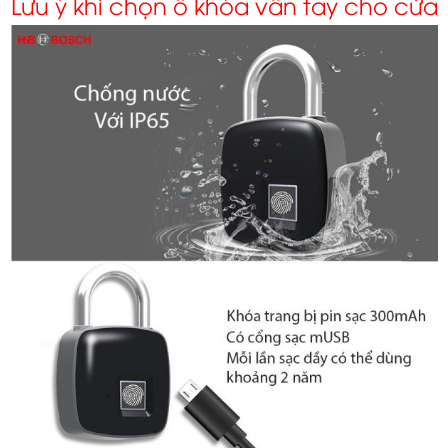
Lưu ý khi chọn ổ khóa vân tay cho cửa