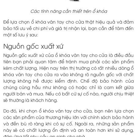
Các tính năng cần thiết trên ổ khóa
Để lựa chọn ổ khóa vân tay cho cửa thật hiệu quả và đảm
bảo tối ưu về chi phí và giá trị nhận lại, bạn cần để tâm đến
một số lưu ý sau:
Nguồn gốc xuất xứ
Nguồn gốc xuất xứ của ổ khóa vân tay cho cửa là điều đầu
tiên bạn phải quan tâm để tránh mua phải các sản phẩm
kém chất lượng. Hiện nay trên thị trường có rất nhiều dòng ổ
khóa vân tay cho cửa ra vào không rõ nguồn gốc với chất
lượng không hề được kiểm định. Chế độ bảo hành của
chúng cũng hầu như không có hoặc chỉ là cam kết giữa
người bán và mua. Nếu có bất cứ sự cố nào, người chịu thiệt
sẽ thường là khách hàng.
Do đó, khi chọn ổ khóa vân tay cho cửa, bạn nên lựa chọn
các sản phẩm của thương hiệu lớn với chính sách bảo hành
và đền bù rõ ràng khi có sự cố. Ngoài ra, những sản phẩm
này sẽ có chất lượng ổn định và an toàn hơn khi sử dụng,
đáp ứng tốt nhu cầu an ninh cho nhà.