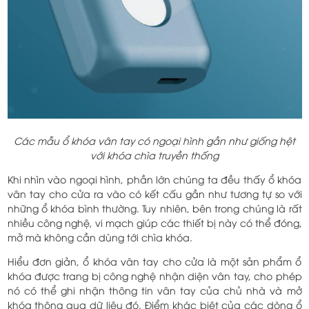
Các mẫu ổ khóa vân tay có ngoại hình gần như giống hệt
với khóa chìa truyền thống
Khi nhìn vào ngoại hình, phần lớn chúng ta đều thấy ổ khóa
vân tay cho cửa ra vào có kết cấu gần như tương tự so với
những ổ khóa bình thường. Tuy nhiên, bên trong chúng là rất
nhiều công nghệ, vi mạch giúp các thiết bị này có thể đóng,
mở mà không cần dùng tới chìa khóa.
Hiểu đơn giản, ổ khóa vân tay cho cửa là một sản phẩm ổ
khóa được trang bị công nghệ nhận diện vân tay, cho phép
nó có thể ghi nhận thông tin vân tay của chủ nhà và mở
khóa thông qua dữ liệu đó. Điểm khác biệt của các dòng ổ