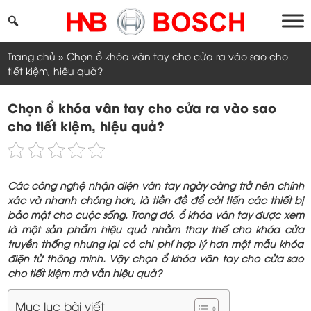
Skip
to
content
Trang chủ
»
Chọn ổ khóa vân tay cho cửa ra vào sao cho
tiết kiệm, hiệu quả?
Chọn ổ khóa vân tay cho cửa ra vào sao
cho tiết kiệm, hiệu quả?
Các công nghệ nhận diện vân tay ngày càng trở nên chính
xác và nhanh chóng hơn, là tiền đề để cải tiến các thiết bị
bảo mật cho cuộc sống. Trong đó, ổ khóa vân tay được xem
là một sản phẩm hiệu quả nhằm thay thế cho khóa cửa
truyền thống nhưng lại có chi phí hợp lý hơn một mẫu khóa
điện tử thông minh. Vậy chọn ổ khóa vân tay cho cửa sao
cho tiết kiệm mà vẫn hiệu quả?
Mục lục bài viết