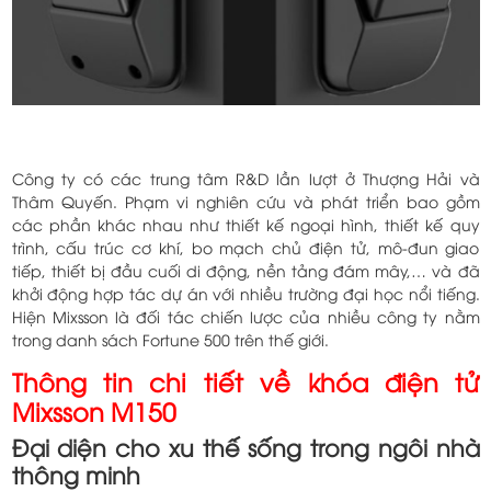
Công ty có các trung tâm R&D lần lượt ở Thượng Hải và
Thâm Quyến. Phạm vi nghiên cứu và phát triển bao gồm
các phần khác nhau như thiết kế ngoại hình, thiết kế quy
trình, cấu trúc cơ khí, bo mạch chủ điện tử, mô-đun giao
tiếp, thiết bị đầu cuối di động, nền tảng đám mây,… và đã
khởi động hợp tác dự án với nhiều trường đại học nổi tiếng.
Hiện Mixsson
là đối tác chiến lược của nhiều công ty nằm
trong danh sách Fortune 500 trên thế giới.
Thông tin chi tiết về khóa điện tử
Mixsson M150
Đại diện cho xu thế sống trong ngôi nhà
thông minh