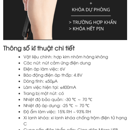
Thông số kĩ thuật chi tiết
Vật liệu chính: hợp kim nhôm hàng không
Các nút: nút cảm ứng điện dung
Điện áp làm việc: 6V
Báo động điện áp thấp: 4.8V
Dòng tĩnh: ≤50μA
Làm việc hiện tại: ≤400mA
Trang bị một nút: có
Nhiệt độ bảo quản: -30 ℃ ～ 70 ℃
Nhiệt độ áp dụng: -25 ℃ ～ 70 ℃
Độ ẩm làm việc: 15% RH ~ 93% RH
Xi lanh khóa: xi lanh khóa chống trộm điện tử hạng
C
Cung cấp điện khẩn cấp: Giao diện Micro USB