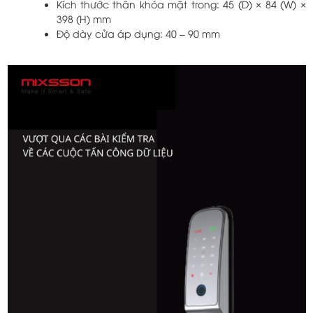
Kích thước thân khóa mặt trong: 45 (D) × 84 (W) ×
398 (H) mm
Độ dày cửa áp dụng: 40 – 90 mm