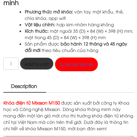
minh
15.550.000 ₫.
13.150.000 ₫.
Phương thức mở khóa:
vân tay, mật khẩu, thẻ,
chìa khóa, app wifi
Vật liệu chính:
hợp kim nhôm hàng không
Kích thước:
mặt ngoài 35 (D) × 84 (W) × 398 (H) mm;
mặt trong 45
(D) × 84 (W) × 398 (H) mm
Sản phẩm được
bảo hành 12 tháng và 45 ngày
đổi mới
theo tiêu chuẩn của hãng
Khóa
Add to cart
08 555 555 98
Mixsson
M150
quantity
Description
Khóa điện tử Mixsson M150
được sản xuất bởi công ty Khoa
học và Công nghệ Mixsson. Dòng khóa thông minh này
mang đến một làn gió mới cho thị trường khóa điện tử không
chỉ tại Việt Nam mà còn trên thế giới. Dưới đây là thông tin
chi tiết về khóa Mixsson M150, mời bạn đón xem!