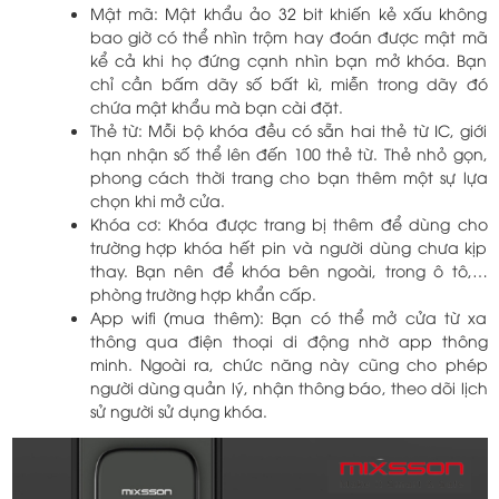
Mật mã: Mật khẩu ảo 32 bit khiến kẻ xấu không
bao giờ có thể nhìn trộm hay đoán được mật mã
kể cả khi họ đứng cạnh nhìn bạn mở khóa. Bạn
chỉ cần bấm dãy số bất kì, miễn trong dãy đó
chứa mật khẩu mà bạn cài đặt.
Thẻ từ: Mỗi bộ khóa đều có sẵn hai thẻ từ IC, giới
hạn nhận số thể lên đến 100 thẻ từ. Thẻ nhỏ gọn,
phong cách thời trang cho bạn thêm một sự lựa
chọn khi mở cửa.
Khóa cơ: Khóa được trang bị thêm để dùng cho
trường hợp khóa hết pin và người dùng chưa kịp
thay. Bạn nên để khóa bên ngoài, trong ô tô,…
phòng trường hợp khẩn cấp.
App wifi (mua thêm): Bạn có thể mở cửa từ xa
thông qua điện thoại di động nhờ app thông
minh. Ngoài ra, chức năng này cũng cho phép
người dùng quản lý, nhận thông báo, theo dõi lịch
sử người sử dụng khóa.