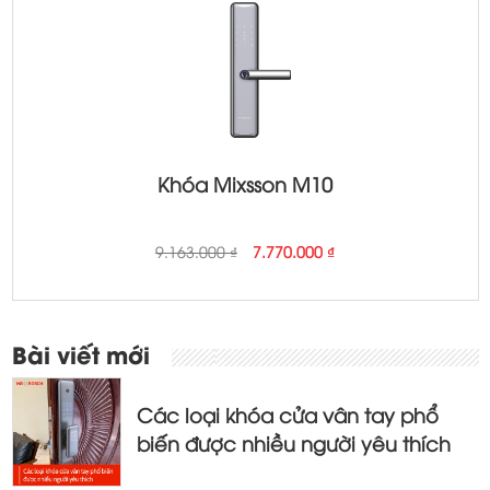
Khóa Mixsson M10
Original
Current
9.163.000
₫
7.770.000
₫
price
price
was:
is:
9.163.000 ₫.
7.770.000 ₫.
Bài viết mới
Các loại khóa cửa vân tay phổ
biến được nhiều người yêu thích