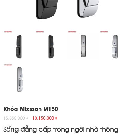
Khóa Mixsson M150
Original
Current
15.550.000
₫
13.150.000
₫
price
price
Sống đẳng cấp trong ngôi nhà thông
was:
is: