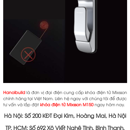
Hanoibuild
là đơn vị đại điện cung cấp khóa điện tử Mixsson
chính hãng tại Việt Nam. Liên hệ ngay với chúng tôi để được
tư vấn và lắp đặt
k
hóa điện tử Mixsson M150
ngay hôm nay.
Hà Nội: Số 200 KĐT Đại Kim, Hoàng Mai, Hà Nội
TP. HCM: Số 692 Xô Viết Nghệ Tĩnh, Bình Thạnh,