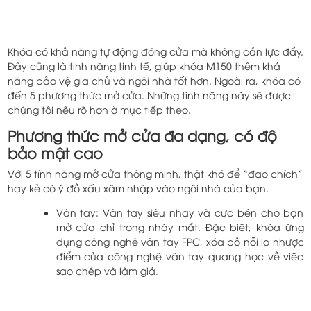
Khóa có khả năng tự động đóng cửa mà không cần lực đẩy.
Đây cũng là tinh năng tinh tế, giúp khóa M150 thêm khả
năng bảo vệ gia chủ và ngôi nhà tốt hơn. Ngoài ra, khóa có
đến 5 phương thức mở cửa. Những tính năng này sẽ được
chúng tôi nêu rõ hơn ở mục tiếp theo.
Phương thức mở cửa đa dạng, có độ
bảo mật cao
Với 5 tính năng mở cửa thông minh, thật khó để “đạo chích”
hay kẻ có ý đồ xấu xâm nhập vào ngôi nhà của bạn.
Vân tay: Vân tay siêu nhạy và cực bén cho bạn
mở cửa chỉ trong nháy mắt. Đặc biệt, khóa ứng
dụng công nghệ vân tay FPC, xóa bỏ nỗi lo nhược
điểm của công nghệ vân tay quang học về việc
sao chép và làm giả.