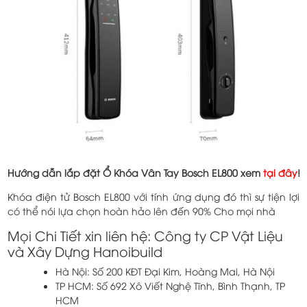
Hướng dẫn lắp đặt Ổ Khóa Vân Tay Bosch EL800 xem
tại đây
!
Khóa điện tử Bosch EL800 với tính ứng dụng đó thì sự tiện lợi
có thể nói lựa chọn hoàn hảo lên đến 90% Cho mọi nhà
Mọi Chi Tiết xin liên hệ: Công ty CP Vật Liệu
và Xây Dựng Hanoibuild
Hà Nội: Số 200 KĐT Đại Kim, Hoàng Mai, Hà Nội
TP HCM: Số 692 Xô Viết Nghệ Tĩnh, Bình Thạnh, TP
HCM