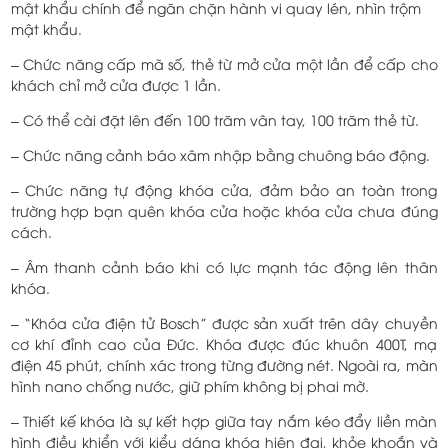
mật khẩu chính để ngăn chặn hành vi quay lén, nhìn trộm
mật khẩu.
– Chức năng cấp mã số, thẻ từ mở cửa một lần để cấp cho
khách chỉ mở cửa được 1 lần.
– Có thể cài đặt lên đến 100 trăm vân tay, 100 trăm thẻ từ.
– Chức năng cảnh báo xâm nhập bằng chuông báo động.
– Chức năng tự động khóa cửa, đảm bảo an toàn trong
trường hợp bạn quên khóa cửa hoặc khóa cửa chưa đúng
cách.
– Âm thanh cảnh báo khi có lực mạnh tác động lên thân
khóa.
– “Khóa cửa điện tử Bosch” được sản xuất trên dây chuyền
cơ khí đỉnh cao của Đức. Khóa được đúc khuôn 400T, mạ
điện 45 phút, chính xác trong từng đường nét. Ngoài ra, màn
hình nano chống nước, giữ phím không bị phai mờ.
– Thiết kế khóa là sự kết hợp giữa tay nắm kéo đẩy liền màn
hình điều khiển với kiểu dáng khóa hiện đại, khỏe khoắn và