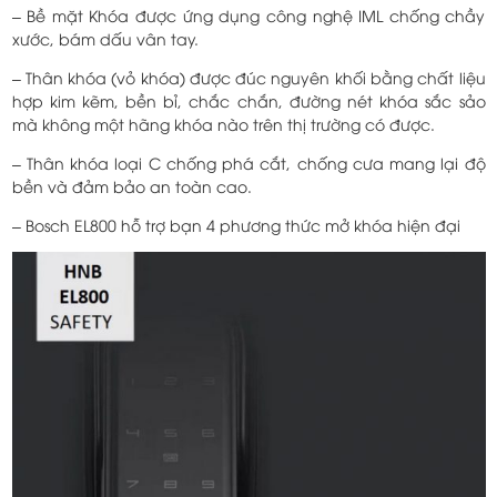
– Bề mặt Khóa được ứng dụng công nghệ IML chống chầy
xước, bám dấu vân tay.
– Thân khóa (vỏ khóa) được đúc nguyên khối bằng chất liệu
hợp kim kẽm, bền bỉ, chắc chắn, đường nét khóa sắc sảo
mà không một hãng khóa nào trên thị trường có được.
– Thân khóa loại C chống phá cắt, chống cưa mang lại độ
bền và đảm bảo an toàn cao.
– Bosch EL800 hỗ trợ bạn 4 phương thức mở khóa hiện đại