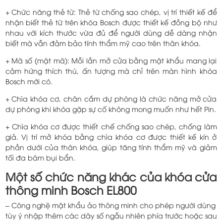
+ Chức năng thẻ từ: Thẻ từ chống sao chép, vị trí thiết kế để
nhận biết thẻ từ trên khóa Bosch được thiết kế đồng bộ như
nhau với kích thước vừa đủ để người dùng dễ dàng nhận
biết mà vẫn đảm bảo tính thẩm mỹ cao trên thân khóa.
+ Mã số (mật mã): Mỗi lần mở cửa bằng mật khẩu mang lại
cảm hứng thích thú, ấn tượng mà chỉ trên màn hình khóa
Bosch mới có.
+ Chìa khóa cơ, chân cắm dự phòng là chức năng mở cửa
dự phòng khi khóa gặp sự cố không mong muốn như hết Pin.
+ Chìa khóa cơ được thiết chế chống sao chép, chống làm
giả. Vị trí mở khóa bằng chìa khóa cơ được thiết kế kín ở
phần dưới của thân khóa, giúp tăng tính thẩm mỹ và giảm
tối đa bám bụi bẩn.
Một số chức năng khác của khóa cửa
thông minh Bosch EL800
– Công nghệ mật khẩu ảo thông minh cho phép người dùng
tùy ý nhập thêm các dãy số ngẫu nhiên phía trước hoặc sau