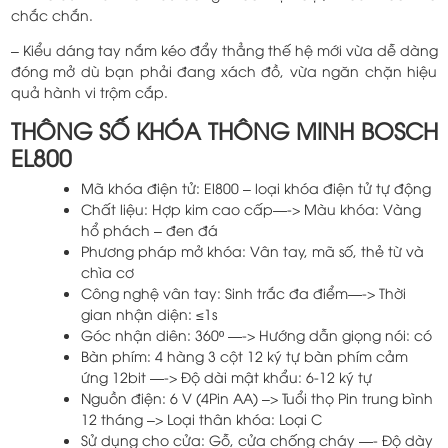
chắc chắn.
– Kiểu dáng tay nắm kéo đẩy thẳng thế hệ mới vừa dễ dàng
đóng mở dù bạn phải đang xách đồ, vừa ngăn chặn hiệu
quả hành vi trộm cắp.
THÔNG SỐ KHÓA THÔNG MINH BOSCH
EL800
Mã khóa điện tử: El800 – loại khóa điện tử tự động
Chất liệu: Hợp kim cao cấp—-> Màu khóa: Vàng
hổ phách – đen đá
Phương pháp mở khóa: Vân tay, mã số, thẻ từ và
chìa cơ
Công nghệ vân tay: Sinh trắc đa điểm—-> Thời
gian nhận diện: ≤1s
Góc nhận diên: 360º —-> Hướng dẫn giọng nói: có
Bàn phím: 4 hàng 3 cột 12 ký tự bàn phím cảm
ứng 12bit —-> Độ dài mật khẩu: 6-12 ký tự
Nguồn điện: 6 V (4Pin AA) –> Tuổi thọ Pin trung bình
12 tháng –> Loại thân khóa: Loại C
Sử dụng cho cửa: Gỗ, cửa chống cháy —- Độ dày