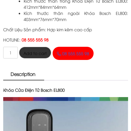
Kích thước thân trong Khóa Điện Tử Bosch EL800:
412mm*84mm*64mm
Kích thước thân ngoài Khóa Bosch EL800:
403mm*76mm*70mm
Chất Liệu Sản phẩm: Hợp kim kẽm cao cấp
HOTLINE:
08 555 555 98
Khóa
Add to cart
08 555 555 98
Bosch
EL800
quantity
Description
Khóa Cửa Điện Tử Bosch EL800