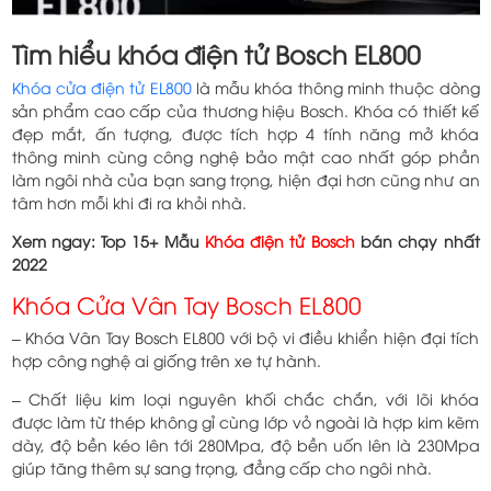
Tìm hiểu khóa điện tử Bosch EL800
Khóa cửa điện tử EL800
là mẫu khóa thông minh thuộc dòng
sản phẩm cao cấp của thương hiệu Bosch. Khóa có thiết kế
đẹp mắt, ấn tượng, được tích hợp 4 tính năng mở khóa
thông minh cùng công nghệ bảo mật cao nhất góp phần
làm ngôi nhà của bạn sang trọng, hiện đại hơn cũng như an
tâm hơn mỗi khi đi ra khỏi nhà.
Xem ngay: Top 15+ Mẫu
Khóa điện tử Bosch
bán chạy nhất
2022
Khóa Cửa Vân Tay Bosch EL800
– Khóa Vân Tay Bosch EL800 với bộ vi điều khiển hiện đại tích
hợp công nghệ ai giống trên xe tự hành.
– Chất liệu kim loại nguyên khối chắc chắn, với lõi khóa
được làm từ thép không gỉ cùng lớp vỏ ngoài là hợp kim kẽm
dày, độ bền kéo lên tới 280Mpa, độ bền uốn lên là 230Mpa
giúp tăng thêm sự sang trọng, đẳng cấp cho ngôi nhà.