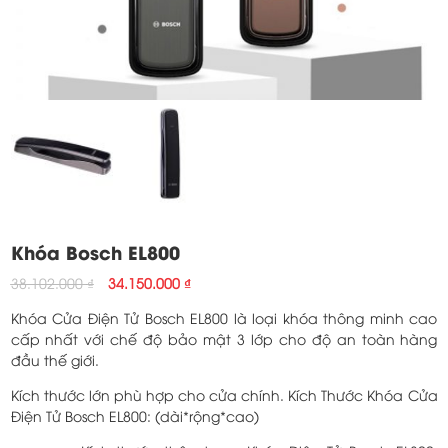
Khóa Bosch EL800
Original
Current
38.102.000
₫
34.150.000
₫
price
price
Khóa Cửa Điện Tử Bosch EL800 là loại khóa thông minh cao
was:
is:
cấp nhất với chế độ bảo mật 3 lớp cho độ an toàn hàng
38.102.000 ₫.
34.150.000 ₫.
đầu thế giới.
Kích thước lớn phù hợp cho cửa chính. Kích Thước Khóa Cửa
Điện Tử Bosch EL800: (dài*rộng*cao)