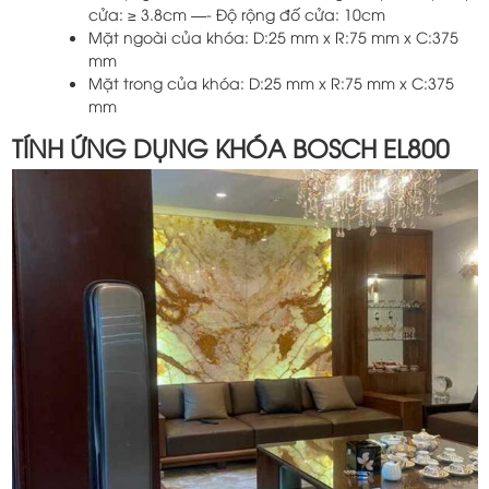
cửa: ≥ 3.8cm —- Độ rộng đố cửa: 10cm
Mặt ngoài của khóa: D:25 mm x R:75 mm x C:375
mm
Mặt trong của khóa: D:25 mm x R:75 mm x C:375
mm
TÍNH ỨNG DỤNG KHÓA BOSCH EL800