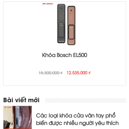
23.120.000 ₫.
20.150.000 ₫.
Khóa Bosch EL500
Original
Current
15.300.000
₫
12.535.000
₫
price
price
was:
is:
15.300.000 ₫.
12.535.000 ₫.
Bài viết mới
Các loại khóa cửa vân tay phổ
biến được nhiều người yêu thích