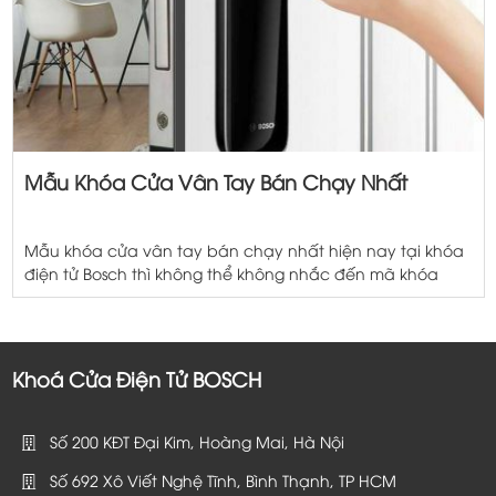
Mẫu Khóa Cửa Vân Tay Bán Chạy Nhất
Mẫu khóa cửa vân tay bán chạy nhất hiện nay tại khóa
điện tử Bosch thì không thể không nhắc đến mã khóa
ID60. Một trong những khóa cửa vân tay được khách
hàng tin dùng. Tại sao khóa cửa vân tay Bosch ID60 bán
chạy nhất? Không chỉ dừng lại ở các chế độ […]
Khoá Cửa Điện Tử BOSCH
Số 200 KĐT Đại Kim, Hoàng Mai, Hà Nội
Số 692 Xô Viết Nghệ Tĩnh, Bình Thạnh, TP HCM