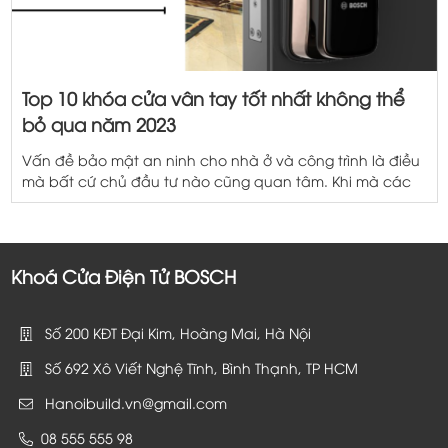
Top 10 khóa cửa vân tay tốt nhất không thể
bỏ qua năm 2023
Vấn đề bảo mật an ninh cho nhà ở và công trình là điều
mà bất cứ chủ đầu tư nào cũng quan tâm. Khi mà các
loại khóa cửa truyền thống đang dần lộ rõ những yếu
điểm về tính an toàn, khóa cửa vân tay trở nên rất phổ
biến. Cùng tìm hiểu […]
Khoá Cửa Điện Tử BOSCH
Số 200 KĐT Đại Kim, Hoàng Mai, Hà Nội
Số 692 Xô Viết Nghệ Tĩnh, Bình Thạnh, TP HCM
Hanoibuild.vn@gmail.com
08 555 555 98