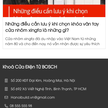
Những điều cần lưu ý khi chọn khóa vân tay
cửa nhôm xingfa là những gì?
Cửa nhôm xingfa đã du nhập vào Việt Nam từ những
năm 80 và cho đến nay, nó vẫn nhận được sự yêu thích
của rất nhiều người. Tuy nhiên, do có nhiều sự khác biệt
về cấu trúc so với cửa gỗ, việc chọn khóa vân tay cửa
nhôm xingfa cũng khó khăn hơn […]
Khoá Cửa Điện Tử BOSCH
Số 200 KĐT Đại Kim, Hoàng Mai, Hà Nội
Số 692 Xô Viết Nghệ Tĩnh, Bình Thạnh, TP HCM
Hanoibuild.vn@gmail.com
08 555 555 98