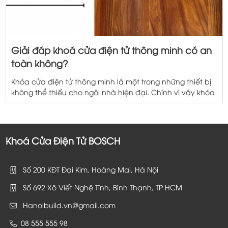
Giải đáp khoá cửa điện tử thông minh có an
toàn không?
Khóa cửa điện tử thông minh là một trong những thiết bị
không thể thiếu cho ngôi nhà hiện đại. Chính vì vậy khóa
vân tay được nhiều người dân tìm đến để tân trang hay
cho một ngôi nhà mới. Do tính mới mẻ so với khóa cơ
truyền thống nên nhiều người đặt […]
Khoá Cửa Điện Tử BOSCH
Số 200 KĐT Đại Kim, Hoàng Mai, Hà Nội
Số 692 Xô Viết Nghệ Tĩnh, Bình Thạnh, TP HCM
Hanoibuild.vn@gmail.com
08 555 555 98