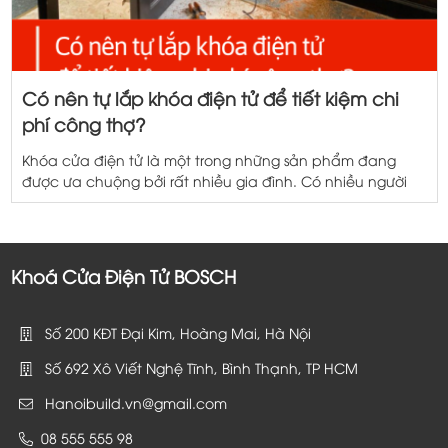
Có nên tự lắp khóa điện tử để tiết kiệm chi
phí công thợ?
Khóa cửa điện tử là một trong những sản phẩm đang
được ưa chuộng bởi rất nhiều gia đình. Có nhiều người
nảy ra ý định tự lắp khóa điện tử để giảm thiểu chi phí
tổng thể phải chi. Liệu đây có phải là một quyết định
đúng đắn hay không? Cùng Hanoibuild phân […]
Khoá Cửa Điện Tử BOSCH
Số 200 KĐT Đại Kim, Hoàng Mai, Hà Nội
Số 692 Xô Viết Nghệ Tĩnh, Bình Thạnh, TP HCM
Hanoibuild.vn@gmail.com
08 555 555 98