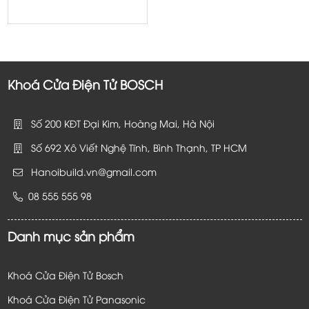
price
price
was:
is:
33.680.000 ₫.
30.312.000 ₫.
Khoá Cửa Điện Tử BOSCH
Số 200 KĐT Đại Kim, Hoàng Mai, Hà Nội
Số 692 Xô Viết Nghệ Tĩnh, Bình Thạnh, TP HCM
Hanoibuild.vn@gmail.com
08 555 555 98
Danh mục sản phẩm
Khoá Cửa Điện Tử Bosch
Khoá Cửa Điện Tử Panasonic