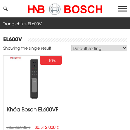
Skip
to
content
Trang chủ
»
EL600V
EL600V
Showing the single result
- 10%
Khóa Bosch EL600VF
Original
Current
33.680.000
₫
30.312.000
₫