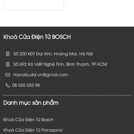
price
price
was:
is:
33.680.000 ₫.
30.312.000 ₫.
Khoá Cửa Điện Tử BOSCH
Số 200 KĐT Đại Kim, Hoàng Mai, Hà Nội
Số 692 Xô Viết Nghệ Tĩnh, Bình Thạnh, TP HCM
Hanoibuild.vn@gmail.com
08 555 555 98
Danh mục sản phẩm
Khoá Cửa Điện Tử Bosch
Khoá Cửa Điện Tử Panasonic