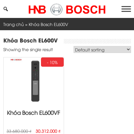
Skip
to
content
Trang chủ
»
Khóa Bosch EL600V
Khóa Bosch EL600V
Showing the single result
- 10%
Khóa Bosch EL600VF
Original
Current
33.680.000
₫
30.312.000
₫