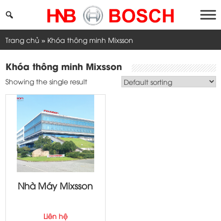
Skip
to
content
Trang chủ
»
Khóa thông minh Mixsson
Khóa thông minh Mixsson
Showing the single result
Nhà Máy Mixsson
Liên hệ