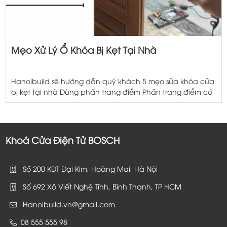
Mẹo Xử Lý Ổ Khóa Bị Kẹt Tại Nhà
Hanoibuild sẽ hướng dẫn quý khách 5 mẹo sửa khóa cửa
bị kẹt tại nhà Dùng phấn trang điểm Phấn trang điểm có
khả năng bôi trơn lẫy khóa bị tắc do khóa rỉ và hút ẩm
mốc rất tốt nhờ đó mà phấn trang điểm dễ dàng giúp
bạn mở những ổ khóa bị […]
Khoá Cửa Điện Tử BOSCH
Số 200 KĐT Đại Kim, Hoàng Mai, Hà Nội
Số 692 Xô Viết Nghệ Tĩnh, Bình Thạnh, TP HCM
Hanoibuild.vn@gmail.com
08 555 555 98