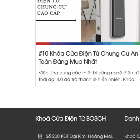
#10 Khóa Cửa Điện Tử Chung Cư An
Toàn Đáng Mua Nhất
Việc ứng dụng các thiết bị công nghệ điện tử
thời đại 4.0 đã trở thành lẽ hiển nhiên. Khóa
cửa điện tử chung cư là một trong những lựa
chọn tối ưu cho người dùng. Dòng khóa này
nhanh chóng được sử dụng đồng bộ ở những
khu chung cư cao cấp. Mỗi […]
Khoá Cửa Điện Tử BOSCH
Danh
Số 200 KĐT Đại Kim, Hoàng Mai,
Khoá C