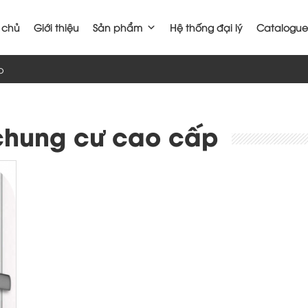
 chủ
Giới thiệu
Sản phẩm
Hệ thống đại lý
Catalogue
p
 chung cư cao cấp