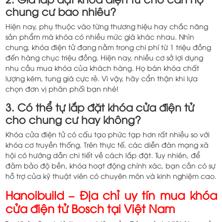
chung cư bao nhiêu?
Hiện nay, phụ thuộc vào từng thương hiệu hay chắc năng
sản phẩm mà khóa có nhiều mức giá khác nhau. Nhìn
chung, khóa điện tử đang nằm trong chi phí từ 1 triệu đồng
đến hàng chục triệu đồng. Hiện nay, nhiều cơ sở lợi dụng
nhu cầu mua khóa của khách hàng. Họ bán khóa chất
lượng kém, tung giá cực rẻ. Vì vậy, hãy cẩn thận khi lựa
chọn đơn vị phân phối bạn nhé!
3. Có thể tự lắp đặt khóa cửa điện tử
cho chung cư hay không?
Khóa cửa điện tử có cấu tạo phức tạp hơn rất nhiều so với
khóa cơ truyền thống. Trên thực tế, các diễn đàn mạng xã
hội có hướng dẫn chi tiết về cách lắp đặt. Tuy nhiên, để
đảm bảo độ bền, khóa hoạt động chính xác, bạn cần có sự
hỗ trợ của kỹ thuật viên có chuyên môn và kinh nghiệm cao.
Hanoibuild – Địa chỉ uy tín mua khóa
cửa điện tử Bosch tại Việt Nam