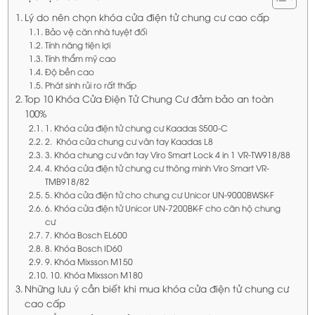
Lý do nên chọn khóa cửa điện tử chung cư cao cấp
Bảo vệ căn nhà tuyệt đối
Tính năng tiện lợi
Tính thẩm mỹ cao
Độ bền cao
Phát sinh rủi ro rất thấp
Top 10 Khóa Cửa Điện Tử Chung Cư đảm bảo an toàn
100%
1. Khóa cửa điện tử chung cư Kaadas S500-C
2. Khóa cửa chung cư vân tay Kaadas L8
3. Khóa chung cư vân tay Viro Smart Lock 4 in 1 VR-TW918/88
4. Khóa cửa điện tử chung cư thông minh Viro Smart VR-
TMB918/82
5. Khóa cửa điện tử cho chung cư Unicor UN-9000BWSK-F
6. Khóa cửa điện tử Unicor UN-7200BK-F cho căn hộ chung
cư
7. Khóa Bosch EL600
8. Khóa Bosch ID60
9. Khóa Mixsson M150
10. Khóa Mixsson M180
Những lưu ý cần biết khi mua khóa cửa điện tử chung cư
cao cấp