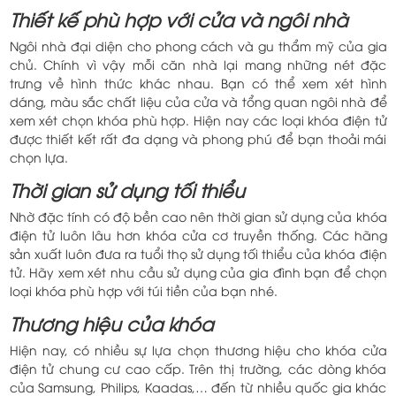
Thiết kế phù hợp với cửa và ngôi nhà
Ngôi nhà đại diện cho phong cách và gu thẩm mỹ của gia
chủ. Chính vì vậy mỗi căn nhà lại mang những nét đặc
trưng về hình thức khác nhau. Bạn có thể xem xét hình
dáng, màu sắc chất liệu của cửa và tổng quan ngôi nhà để
xem xét chọn khóa phù hợp. Hiện nay các loại khóa điện tử
được thiết kết rất đa dạng và phong phú để bạn thoải mái
chọn lựa.
Thời gian sử dụng tối thiểu
Nhờ đặc tính có độ bền cao nên thời gian sử dụng của khóa
điện tử luôn lâu hơn khóa cửa cơ truyền thống. Các hãng
sản xuất luôn đưa ra tuổi thọ sử dụng tối thiểu của khóa điện
tử. Hãy xem xét nhu cầu sử dụng của gia đình bạn để chọn
loại khóa phù hợp với túi tiền của bạn nhé.
Thương hiệu của khóa
Hiện nay, có nhiều sự lựa chọn thương hiệu cho khóa cửa
điện tử chung cư cao cấp. Trên thị trường, các dòng khóa
của Samsung, Philips, Kaadas,… đến từ nhiều quốc gia khác