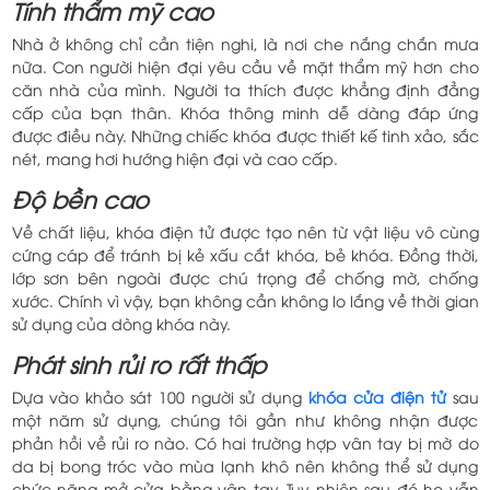
Tính thẩm mỹ cao
Nhà ở không chỉ cần tiện nghi, là nơi che nắng chắn mưa
nữa. Con người hiện đại yêu cầu về mặt thẩm mỹ hơn cho
căn nhà của mình. Người ta thích được khẳng định đẳng
cấp của bạn thân. Khóa thông minh dễ dàng đáp ứng
được điều này. Những chiếc khóa được thiết kế tinh xảo, sắc
nét, mang hơi hướng hiện đại và cao cấp.
Độ bền cao
Về chất liệu, khóa điện tử được tạo nên từ vật liệu vô cùng
cứng cáp để tránh bị kẻ xấu cắt khóa, bẻ khóa. Đồng thời,
lớp sơn bên ngoài được chú trọng để chống mờ, chống
xước. Chính vì vậy, bạn không cần không lo lắng về thời gian
sử dụng của dòng khóa này.
Phát sinh rủi ro rất thấp
Dựa vào khảo sát 100 người sử dụng
khóa cửa điện tử
sau
một năm sử dụng, chúng tôi gần như không nhận được
phản hồi về rủi ro nào. Có hai trường hợp vân tay bị mờ do
da bị bong tróc vào mùa lạnh khô nên không thể sử dụng
chức năng mở cửa bằng vân tay. Tuy nhiên sau đó họ vẫn