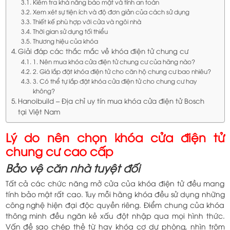
Kiểm tra khả năng bảo mật và tính an toàn
Xem xét sự tiện ích và độ đơn giản của cách sử dụng
Thiết kế phù hợp với cửa và ngôi nhà
Thời gian sử dụng tối thiểu
Thương hiệu của khóa
Giải đáp các thắc mắc về khóa điện tử chung cư
1. Nên mua khóa cửa điện tử chung cư của hãng nào?
2. Giá lắp đặt khóa điện tử cho căn hộ chung cư bao nhiêu?
3. Có thể tự lắp đặt khóa cửa điện tử cho chung cư hay
không?
Hanoibuild – Địa chỉ uy tín mua khóa cửa điện tử Bosch
tại Việt Nam
Lý do nên chọn khóa cửa điện tử
chung cư cao cấp
Bảo vệ căn nhà tuyệt đối
Tất cả các chức năng mở cửa của khóa điện tử đều mang
tính bảo mật rất cao. Tuy mỗi hãng khóa đều sử dụng những
công nghệ hiện đại độc quyền riêng. Điểm chung của khóa
thông minh đều ngăn kẻ xấu đột nhập qua mọi hình thức.
Vấn đề sao chép thẻ từ hay khóa cơ dự phòng, nhìn trộm