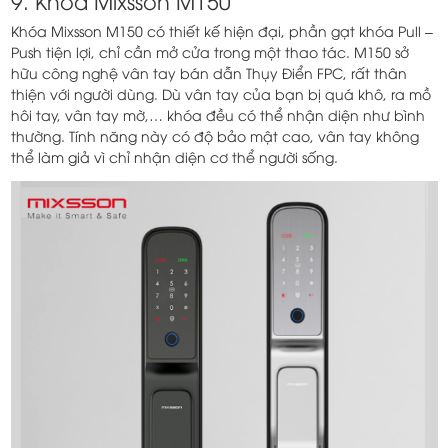
9. Khóa Mixsson M150
Khóa Mixsson M150 có thiết kế hiện đại, phần gạt khóa Pull –
Push tiện lợi, chỉ cần mở cửa trong một thao tác. M150 sở
hữu công nghệ vân tay bán dẫn Thụy Điển FPC, rất thân
thiện với người dùng. Dù vân tay của bạn bị quá khô, ra mồ
hôi tay, vân tay mờ,… khóa đều có thể nhận diện như bình
thường. Tính năng này có độ bảo mật cao, vân tay không
thể làm giả vì chỉ nhận diện cơ thể người sống.