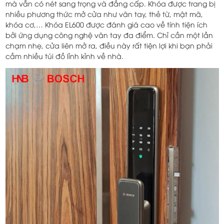
mà vẫn có nét sang trọng và đẳng cấp. Khóa được trang bị
nhiều phương thức mở cửa như vân tay, thẻ từ, mật mã,
khóa cơ,… Khóa EL600 được đánh giá cao về tính tiện ích
bởi ứng dụng công nghệ vân tay đa điểm. Chỉ cần một lần
chạm nhẹ, cửa liên mở ra, điều này rất tiện lợi khi bạn phải
cầm nhiều túi đồ lỉnh kỉnh về nhà.