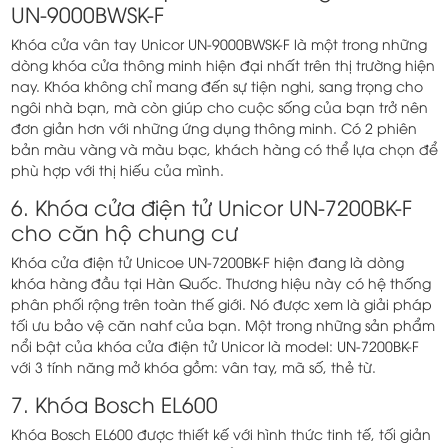
UN-9000BWSK-F
Khóa cửa vân tay Unicor UN-9000BWSK-F là một trong những
dòng khóa cửa thông minh hiện đại nhất trên thị trường hiện
nay. Khóa không chỉ mang đến sự tiện nghi, sang trọng cho
ngôi nhà bạn, mà còn giúp cho cuộc sống của bạn trở nên
đơn giản hơn với những ứng dụng thông minh. Có 2 phiên
bản màu vàng và màu bạc, khách hàng có thể lựa chọn để
phù hợp với thị hiếu của mình.
6. Khóa cửa điện tử Unicor UN-7200BK-F
cho căn hộ chung cư
Khóa cửa điện tử Unicoe UN-7200BK-F hiện đang là dòng
khóa hàng đầu tại Hàn Quốc. Thương hiệu này có hệ thống
phân phối rộng trên toàn thế giới. Nó được xem là giải pháp
tối ưu bảo vệ căn nahf của bạn. Một trong những sản phẩm
nổi bật của khóa cửa điện tử Unicor là model: UN-7200BK-F
với 3 tính năng mở khóa gồm: vân tay, mã số, thẻ từ.
7. Khóa Bosch EL600
Khóa Bosch EL600 được thiết kế với hình thức tinh tế, tối giản