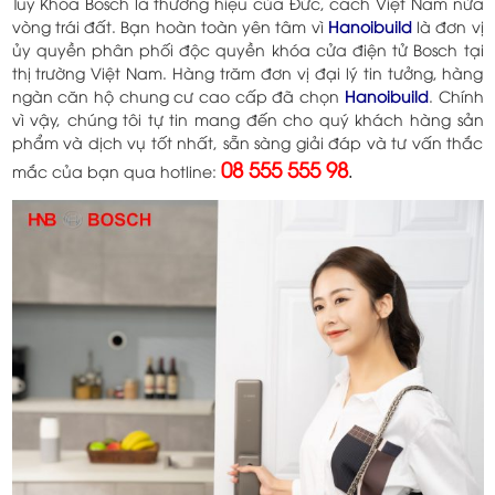
Tuy Khóa Bosch là thương hiệu của Đức, cách Việt Nam nửa
vòng trái đất. Bạn hoàn toàn yên tâm vì
Hanoibuild
là đơn vị
ủy quyền phân phối độc quyền khóa cửa điện tử Bosch tại
thị trường Việt Nam. Hàng trăm đơn vị đại lý tin tưởng, hàng
ngàn căn hộ chung cư cao cấp đã chọn
Hanoibuild
. Chính
vì vậy, chúng tôi tự tin mang đến cho quý khách hàng sản
phẩm và dịch vụ tốt nhất, sẵn sàng giải đáp và tư vấn thắc
08 555 555 98
.
mắc của bạn qua hotline: