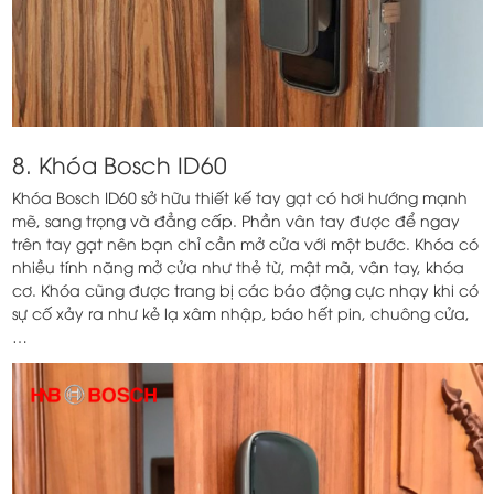
8. Khóa Bosch ID60
Khóa Bosch ID60 sở hữu thiết kế tay gạt có hơi hướng mạnh
mẽ, sang trọng và đẳng cấp. Phần vân tay được để ngay
trên tay gạt nên bạn chỉ cần mở cửa với một bước. Khóa có
nhiều tính năng mở cửa như thẻ từ, mật mã, vân tay, khóa
cơ. Khóa cũng được trang bị các báo động cực nhạy khi có
sự cố xảy ra như kẻ lạ xâm nhập, báo hết pin, chuông cửa,
…