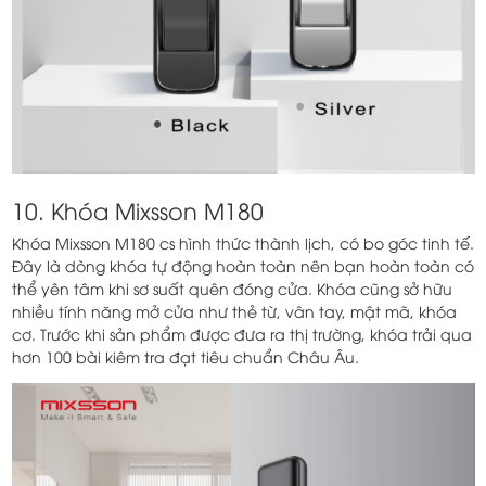
10. Khóa Mixsson M180
Khóa Mixsson M180 cs hình thức thành lịch, có bo góc tinh tế.
Đây là dòng khóa tự động hoàn toàn nên bạn hoàn toàn có
thể yên tâm khi sơ suất quên đóng cửa. Khóa cũng sở hữu
nhiều tính năng mở cửa như thẻ từ, vân tay, mật mã, khóa
cơ. Trước khi sản phẩm được đưa ra thị trường, khóa trải qua
hơn 100 bài kiêm tra đạt tiêu chuẩn Châu Âu.