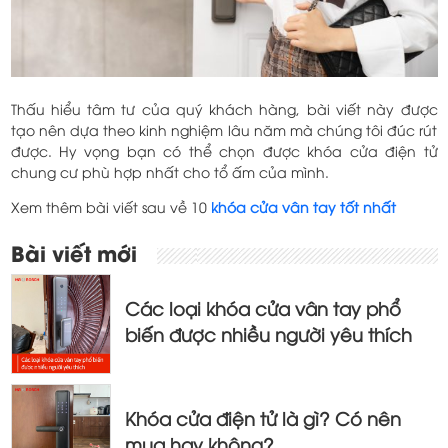
Thấu hiểu tâm tư của quý khách hàng, bài viết này được
tạo nên dựa theo kinh nghiệm lâu năm mà chúng tôi đúc rút
được. Hy vọng bạn có thể chọn được khóa cửa điện tử
chung cư phù hợp nhất cho tổ ấm của mình.
Xem thêm bài viết sau về 10
khóa cửa vân tay tốt nhất
Điều
Bài viết mới
hướng
bài
Các loại khóa cửa vân tay phổ
viết
biến được nhiều người yêu thích
Khóa cửa điện tử là gì? Có nên
mua hay không?