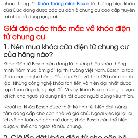
nhau. Trong đó
Khóa Thông minh Bosch
là thương hiệu khóa
của Đức đang được các cư dân ở chung cư cao cấp truyền
tai nhau sử dụng rộng rãi.
Giải đáp các thắc mắc về khóa điện
tử chung cư
1. Nên mua khóa cửa điện tử chung cư
của hãng nào?
Khóa điện tử Bosch hiện đang là thương hiệu khóa thông
minh “làm mưa làm gió” tại thị trường Việt Nam. Bosch là tập
đoàn công nghê hàng đầu của Đức với hơn 130 năm thành
lập. Những công nghệ khóa tân tiến và hiện đại nhất được
tập đoàn ứng dụng triệt để. Vì vậy, khóa Bosch mang lại vạn
lợi ích cho người sử dụng nên rất được người dùng yêu thích.
Ngoài ra, khóa Bosch được thiết kế tinh tế, hiện đại, nâng
tầm đẳng cấp cho căn nhà và gia chủ. Ngoài việc lại lại lợi
ích về an toàn và cách sử dụng, khóa Bosch còn thể hiện
được vị thế cho người sở hữu chúng.
2. Giá lắp đặt khóa điện tử cho căn hộ