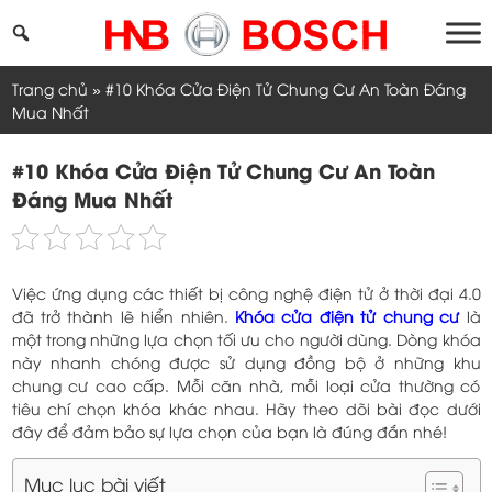
Skip
to
content
Trang chủ
»
#10 Khóa Cửa Điện Tử Chung Cư An Toàn Đáng
Mua Nhất
#10 Khóa Cửa Điện Tử Chung Cư An Toàn
Đáng Mua Nhất
Việc ứng dụng các thiết bị công nghệ điện tử ở thời đại 4.0
đã trở thành lẽ hiển nhiên.
Khóa cửa điện tử chung cư
là
một trong những lựa chọn tối ưu cho người dùng. Dòng khóa
này nhanh chóng được sử dụng đồng bộ ở những khu
chung cư cao cấp. Mỗi căn nhà, mỗi loại cửa thường có
tiêu chí chọn khóa khác nhau. Hãy theo dõi bài đọc dưới
đây để đảm bảo sự lựa chọn của bạn là đúng đắn nhé!
Mục lục bài viết