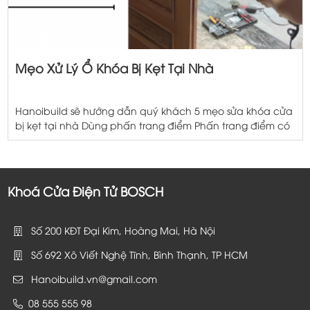
Mẹo Xử Lý Ổ Khóa Bị Kẹt Tại Nhà
Hanoibuild sẽ hướng dẫn quý khách 5 mẹo sửa khóa cửa
bị kẹt tại nhà Dùng phấn trang điểm Phấn trang điểm có
khả năng bôi trơn lẫy khóa bị tắc do khóa rỉ và hút ẩm
mốc rất tốt nhờ đó mà phấn trang điểm dễ dàng giúp
bạn mở những ổ khóa bị […]
Khoá Cửa Điện Tử BOSCH
Số 200 KĐT Đại Kim, Hoàng Mai, Hà Nội
Số 692 Xô Viết Nghệ Tĩnh, Bình Thạnh, TP HCM
Hanoibuild.vn@gmail.com
08 555 555 98