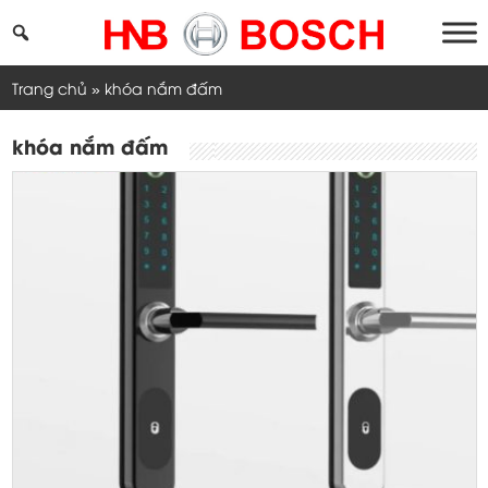
Skip
to
content
Trang chủ
»
khóa nắm đấm
khóa nắm đấm