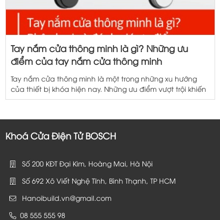
Tay nắm cửa thông minh là gì? Những ưu
điểm của tay nắm cửa thông minh
Tay nắm cửa thông minh là một trong những xu hướng
của thiết bị khóa hiện nay. Những ưu điểm vượt trội khiến
chúng không chỉ được sử dụng trong các dự án nhà ở
mới mà còn được nhiều gia đình lựa chọn nâng cấp cho
những mẫu khóa truyền thống. Vậy tay nắm […]
Khoá Cửa Điện Tử BOSCH
Số 200 KĐT Đại Kim, Hoàng Mai, Hà Nội
Số 692 Xô Viết Nghệ Tĩnh, Bình Thạnh, TP HCM
Hanoibuild.vn@gmail.com
08 555 555 98