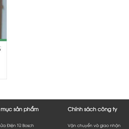
ổ
n
y
]
 mục sản phẩm
Chính sách công ty
ửa Điện Tử Bosch
Vận chuyển và giao nhận