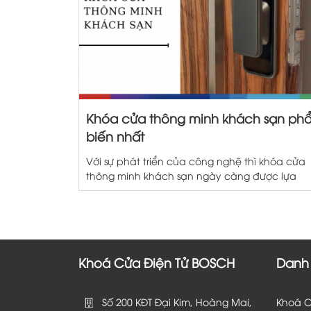
Khóa cửa thông minh khách sạn ph
biến nhất
Với sự phát triển của công nghệ thì khóa cửa
thông minh khách sạn ngày càng được lựa
chọn phổ biến. Các sản phẩm có thiết kế hiệ
đại đồng thời giúp khách sạn dễ dàng kiểm
soát an ninh, ra vào của khách hàng hơn. Vậ
khóa cửa thông minh khách sạn có những […
Khoá Cửa Điện Tử BOSCH
Danh
Số 200 KĐT Đại Kim, Hoàng Mai,
Khoá C