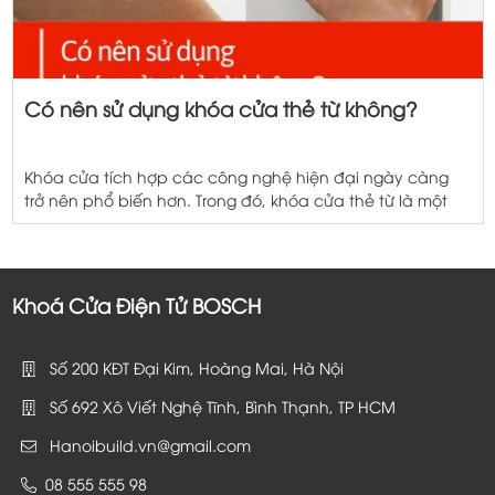
Có nên sử dụng khóa cửa thẻ từ không?
Khóa cửa tích hợp các công nghệ hiện đại ngày càng
trở nên phổ biến hơn. Trong đó, khóa cửa thẻ từ là một
trong những dòng khóa cửa thông minh lâu đời nhất
những vẫn rất được ưa chuộng ở thời điểm hiện tại. Vậy,
điều gì khiến chúng vẫn phổ biến giữa rất […]
Khoá Cửa Điện Tử BOSCH
Số 200 KĐT Đại Kim, Hoàng Mai, Hà Nội
Số 692 Xô Viết Nghệ Tĩnh, Bình Thạnh, TP HCM
Hanoibuild.vn@gmail.com
08 555 555 98