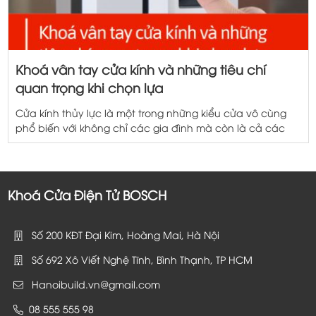
Khoá vân tay cửa kính và những tiêu chí
quan trọng khi chọn lựa
Cửa kính thủy lực là một trong những kiểu cửa vô cùng
phổ biến với không chỉ các gia đình mà còn là cả các
văn phòng, doanh nghiệp lớn. Cùng với xu hướng
chuyển dịch sang các loại khóa thông minh, như cầu
khoá vân tay cửa kính cũng được rất nhiều doanh
nghiệp […]
Khoá Cửa Điện Tử BOSCH
Số 200 KĐT Đại Kim, Hoàng Mai, Hà Nội
Số 692 Xô Viết Nghệ Tĩnh, Bình Thạnh, TP HCM
Hanoibuild.vn@gmail.com
08 555 555 98