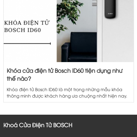
Khóa cửa điện tử Bosch ID60 tiện dụng như
thế nào?
Khóa điện tử Bosch ID60 là một trong những mẫu khóa
thông minh được khách hàng ưa chuộng nhất hiện nay.
Bởi mã ID60 thuộc dòng khóa bán tự động với thiết kế
tinh tế, đường nét sắc sảo, mềm mại không thô cứng,
màu sắc bắt mắt mang lại vẻ đẹp sang trọng cho […]
Khoá Cửa Điện Tử BOSCH