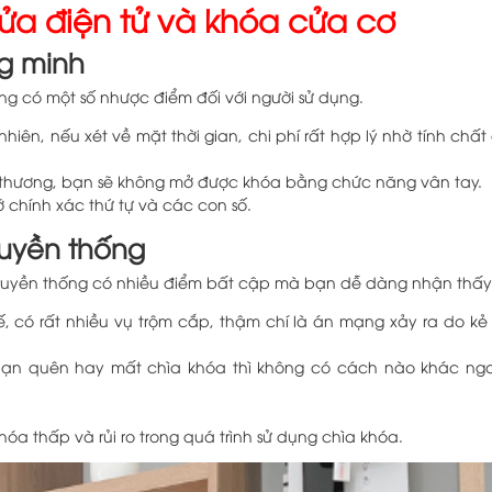
ửa điện tử và khóa cửa cơ
g minh
ũng có một số nhược điểm đối với người sử dụng.
hiên, nếu xét về mặt thời gian, chi phí rất hợp lý nhờ tính chấ
 thương, bạn sẽ không mở được khóa bằng chức năng vân tay.
 chính xác thứ tự và các con số.
uyền thống
 truyền thống có nhiều điểm bất cập mà bạn dễ dàng nhận thấy
, có rất nhiều vụ trộm cắp, thậm chí là án mạng xảy ra do kẻ
ạn quên hay mất chìa khóa thì không có cách nào khác ng
hóa thấp và rủi ro trong quá trình sử dụng chìa khóa.