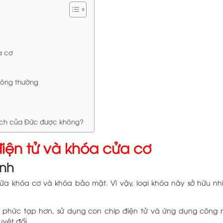
ơ
ửa cơ
hông thường
sch của Đức được không?
iện tử và khóa cửa cơ
inh
iữa khóa cơ và khóa bảo mật. Vì vậy, loại khóa này sở hữu nhi
 phức tạp hơn, sử dụng con chip điện tử và ứng dụng công 
yệt đối.