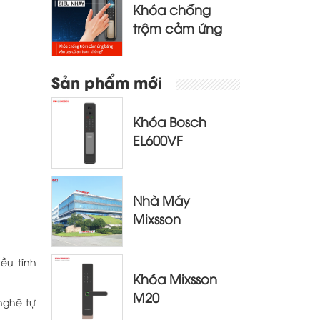
Khóa chống
trộm cảm ứng
bằng vân tay có
an toàn không?
Sản phẩm mới
Khóa Bosch
EL600VF
Nhà Máy
Mixsson
ều tính
Khóa Mixsson
M20
nghệ tự