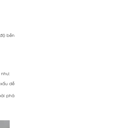
t độ bền
 như:
 xấu dễ
oài phá