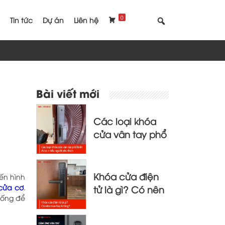
0
Tin tức
Dự án
Liên hệ
Bài viết mới
Các loại khóa
cửa vân tay phổ
biến được nhiều
người yêu thích
Khóa cửa điện
ến hình
 cửa
cơ
.
tử là gì? Có nên
hống để
mua hay không?