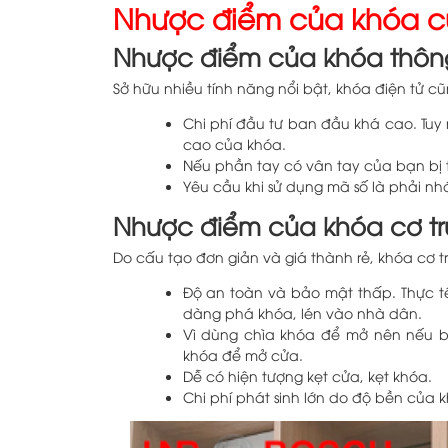
Nhược điểm của khóa c
Nhược điểm của khóa thôn
Sở hữu nhiều tính năng nổi bật, khóa điện tử c
Chi phí đầu tư ban đầu khá cao. Tuy n
cao của khóa.
Nếu phần tay có vân tay của bạn bị
Yêu cầu khi sử dụng mã số là phải nhớ
Nhược điểm của khóa cơ tr
Do cấu tạo đơn giản và giá thành rẻ, khóa cơ
Độ an toàn và bảo mật thấp. Thực tế
dàng phá khóa, lén vào nhà dân.
Vì dùng chìa khóa để mở nên nếu b
khóa để mở cửa.
Dễ có hiện tượng kẹt cửa, kẹt khóa.
Chi phí phát sinh lớn do độ bền của k