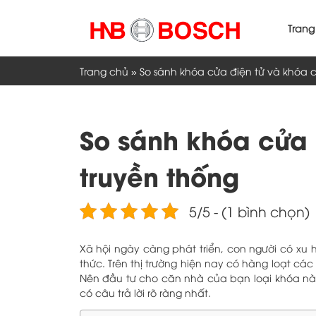
Skip
to
Trang
content
Trang chủ
»
So sánh khóa cửa điện tử và khóa 
So sánh khóa cửa 
truyền thống
5/5 - (1 bình chọn)
Xã hội ngày càng phát triển, con người có xu
thức. Trên thị trường hiện nay có hàng loạt cá
Nên đầu tư cho căn nhà của bạn loại khóa nào
có câu trả lời rõ ràng nhất.