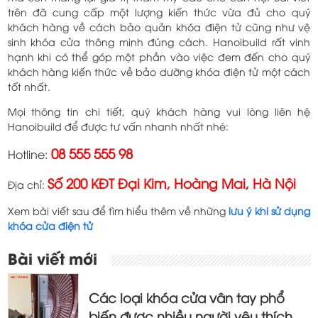
trên đã cung cấp một lượng kiến thức vừa đủ cho quý
khách hàng về cách bảo quản khóa điện tử cũng như vệ
sinh khóa cửa thông minh đúng cách. Hanoibuild rất vinh
hạnh khi có thể góp một phần vào việc đem đến cho quý
khách hàng kiến thức về bảo dưỡng khóa điện tử một cách
tốt nhất.
Mọi thông tin chi tiết, quý khách hàng vui lòng liên hệ
Hanoibuild để được tư vấn nhanh nhất nhé:
08 555 555 98
Hotline:
Số 200 KĐT Đại Kim, Hoàng Mai, Hà Nội
Địa chỉ:
Xem bài viết sau để tìm hiểu thêm về những
lưu ý khi sử dụng
khóa cửa điện tử
Điều
Bài viết mới
hướng
bài
Các loại khóa cửa vân tay phổ
viết
biến được nhiều người yêu thích