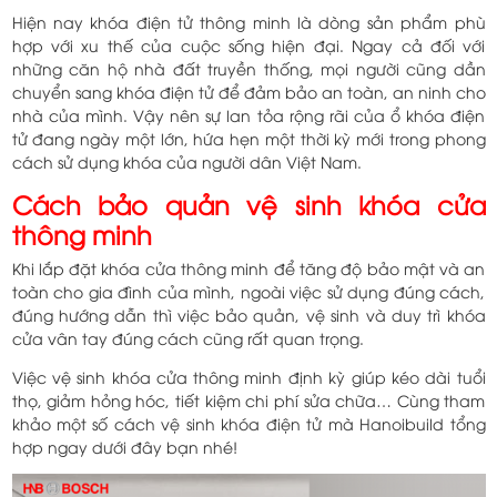
Hiện nay khóa điện tử thông minh là dòng sản phẩm phù
hợp với xu thế của cuộc sống hiện đại. Ngay cả đối với
những căn hộ nhà đất truyền thống, mọi người cũng dần
chuyển sang khóa điện tử để đảm bảo an toàn, an ninh cho
nhà của mình. Vậy nên sự lan tỏa rộng rãi của ổ khóa điện
tử đang ngày một lớn, hứa hẹn một thời kỳ mới trong phong
cách sử dụng khóa của người dân Việt Nam.
Cách bảo quản vệ sinh khóa cửa
thông minh
Khi lắp đặt khóa cửa thông minh để tăng độ bảo mật và an
toàn cho gia đình của mình, ngoài việc sử dụng đúng cách,
đúng hướng dẫn thì việc bảo quản, vệ sinh và duy trì khóa
cửa vân tay đúng cách cũng rất quan trọng.
Việc vệ sinh khóa cửa thông minh định kỳ giúp kéo dài tuổi
thọ, giảm hỏng hóc, tiết kiệm chi phí sửa chữa… Cùng tham
khảo một số cách vệ sinh khóa điện tử mà Hanoibuild tổng
hợp ngay dưới đây bạn nhé!