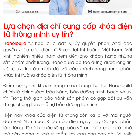
Lựa chọn địa chỉ cung cấp khóa điện
tử thông minh uy tín?
Hanoibuild
tự hào là là đơn vị ủy quyền phân phối độc
quyền khóa cửa điện tử Bosch tại thị trường Việt Nam. Với
kinh nghiệm nhiều năm đem đến cho khách hàng những
sản phẩm chất lượng, Hanoibuild đã tạo dựng được lòng tin
và sự uy tín của mình đối với các khách hàng trong phân
khúc thị trường khóa điện tử thông minh.
Điểm cộng khi khách hàng mua hàng tại tại Hanoibuild
chính là chính sách bảo hành, bảo dưỡng minh bạch và uy
tín. Trong thời gian bảo hành sản phẩm có gặp bất cứ vấn
đề gì, chúng tôi sẽ hỗ trợ bảo dưỡng tận tình.
Hiện nay khóa cửa điện tử không còn xa lạ với mọi người
dân Việt Nam nữa. Khóa cửa điện ngày nay đã góp phần
làm tăng tiện ích cuộc sống, bảo vệ an toàn cho ngôi nhà
mà còn mang lại giá trị thẩm mỹ cao cho căn hộ. Bài viết