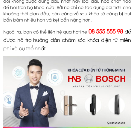
đối không được dùng dầu nhớt hay loại dầu hóa chất nào
để bôi trơn bộ khóa cửa. Bởi nó chỉ có tác dụng bôi trơn cho
khoảng thời gian đầu, còn càng về sau khóa sẽ càng bị bụi
bẩn bám nhiều hơn và kẹt bẩn nặng hơn.
08 555 555 98
để
Ngoài ra, bạn có thể liên hệ qua hotline
được hỗ trợ hướng dẫn chăm sóc khóa điện tử miễn
phí và cụ thể nhất.