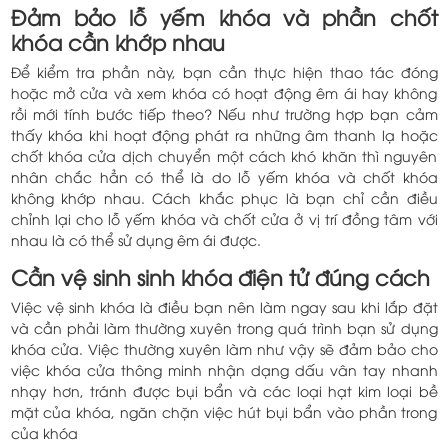
Đảm bảo lỗ yếm khóa và phần chốt
khóa cần khớp nhau
Để kiểm tra phần này, bạn cần thực hiện thao tác đóng
hoặc mở cửa và xem khóa có hoạt động êm ái hay không
rồi mới tính bước tiếp theo? Nếu như trường hợp bạn cảm
thấy khóa khi hoạt động phát ra những âm thanh lạ hoặc
chốt khóa cửa dịch chuyển một cách khó khăn thì nguyên
nhân chắc hẳn có thể là do lỗ yếm khóa và chốt khóa
không khớp nhau. Cách khắc phục là bạn chỉ cần điều
chỉnh lại cho lỗ yếm khóa và chốt cửa ở vị trí đồng tâm với
nhau là có thể sử dụng êm ái được.
Cần vệ sinh sinh khóa điện tử đúng cách
Việc vệ sinh khóa là điều bạn nên làm ngay sau khi lắp đặt
và cần phải làm thường xuyên trong quá trình bạn sử dụng
khóa cửa. Việc thường xuyên làm như vậy sẽ đảm bảo cho
việc khóa cửa thông minh nhận dạng dấu vân tay nhanh
nhạy hơn, tránh được bụi bẩn và các loại hạt kim loại bề
mặt của khóa, ngăn chặn việc hút bụi bẩn vào phần trong
của khóa