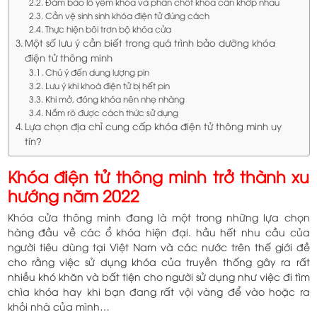
Đảm bảo lỗ yếm khóa và phần chốt khóa cần khớp nhau
Cần vệ sinh sinh khóa điện tử đúng cách
Thực hiện bôi trơn bộ khóa cửa
Một số lưu ý cần biết trong quá trình bảo dưỡng khóa
điện tử thông minh
Chú ý đến dung lượng pin
Lưu ý khi khoá điện tử bị hết pin
Khi mở, đóng khóa nên nhẹ nhàng
Nắm rõ được cách thức sử dụng
Lựa chọn địa chỉ cung cấp khóa điện tử thông minh uy
tín?
Khóa điện tử thông minh trở thành xu
hướng năm 2022
Khóa cửa thông minh đang là một trong những lựa chọn
hàng đầu về các ổ khóa hiện đại. hầu hết nhu cầu của
người tiêu dùng tại Việt Nam và các nước trên thế giới đề
cho rằng việc sử dụng khóa của truyền thống gây ra rất
nhiều khó khăn và bất tiện cho người sử dụng như việc đi tìm
chìa khóa hay khi bạn đang rất vội vàng để vào hoặc ra
khỏi nhà của mình…