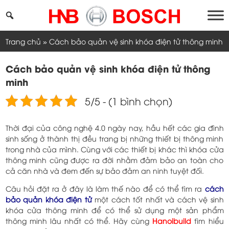
Skip
to
content
Trang chủ
»
Cách bảo quản vệ sinh khóa điện tử thông minh
Cách bảo quản vệ sinh khóa điện tử thông
minh
5/5 - (1 bình chọn)
Thời đại của công nghệ 4.0 ngày nay, hầu hết các gia đình
sinh sống ở thành thị đều trang bị những thiết bị thông minh
trong nhà của mình. Cùng với các thiết bị khác thì khóa cửa
thông minh cũng được ra đời nhằm đảm bảo an toàn cho
cả căn nhà và đem đến sự bảo đảm an ninh tuyệt đối.
Câu hỏi đặt ra ở đây là làm thế nào để có thể tìm ra
cách
bảo quản khóa điện tử
một cách tốt nhất và cách vệ sinh
khóa cửa thông minh để có thể sử dụng một sản phẩm
thông minh lâu nhất có thể. Hãy cùng
Han
o
ibuild
tìm hiểu