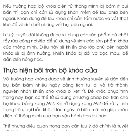
Nếu trường hợp bộ khóa điện tử thông minh bị bám ít bụi
bẩn thì bạn chỉ cần sử dụng khăn mềm để lau phía bên
ngoài. Khăn dùng để lau khóa chỉ cần tẩm nước và vắt thật
khô để vệ sinh hết những vết bụi bên ngoài.
Lưu ý, tuyệt đối không được sử dụng các sản phẩm có chất
tẩy rửa công nghiệp để sử dụng vệ sinh các sản phẩm khóa
cửa thông minh. Điều này sẽ khiến cho lớp phủ bên ngoài
khóa sẽ bị ảnh hưởng, khiến khóa bị đổi và bạc màu, dễ
dẫn đến hỏng hóc.
Thực hiện bôi trơn bộ khóa cửa
Với trường hợp không được vệ sinh thường xuyên sẽ dẫn đến
bụi bẩn bám nhiều ngày càng tích tụ lại và trở thành
nguyên nhân khiến cho khóa bị kẹt rít. Để khắc phục tình
trạng này, bạn có thể tử sử dụng phương pháp bôi trơn cho
bộ khóa bằng xăng A92. Khi sử dụng xăng A92 để xử lý tình
trạng trên, bụi bẩn khô rít lâu ngày sẽ biến mất và giúp khóa
điện tử thông minh của bạn vận hành trơn tru hơn
Thế nhưng điều quan trọng bạn cần lưu ý đó chính là tuyệt