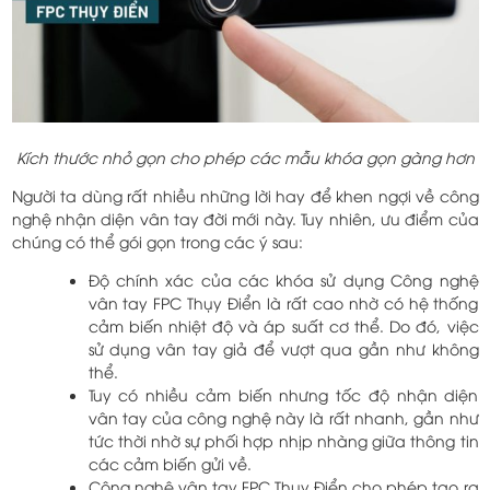
Kích thước nhỏ gọn cho phép các mẫu khóa gọn gàng hơn
Người ta dùng rất nhiều những lời hay để khen ngợi về công
nghệ nhận diện vân tay đời mới này. Tuy nhiên, ưu điểm của
chúng có thể gói gọn trong các ý sau:
Độ chính xác của các khóa sử dụng Công nghệ
vân tay FPC Thụy Điển là rất cao nhờ có hệ thống
cảm biến nhiệt độ và áp suất cơ thể. Do đó, việc
sử dụng vân tay giả để vượt qua gần như không
thể.
Tuy có nhiều cảm biến nhưng tốc độ nhận diện
vân tay của công nghệ này là rất nhanh, gần như
tức thời nhờ sự phối hợp nhịp nhàng giữa thông tin
các cảm biến gửi về.
Công nghệ vân tay FPC Thụy Điển cho phép tạo ra