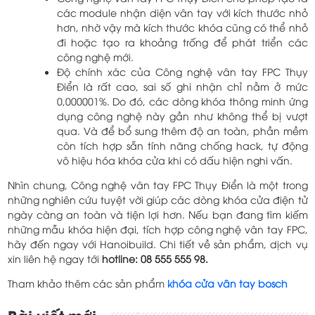
các module nhận diện vân tay với kích thước nhỏ
hơn, nhờ vậy mà kích thước khóa cũng có thể nhỏ
đi hoặc tạo ra khoảng trống để phát triển các
công nghệ mới.
Độ chính xác của Công nghệ vân tay FPC Thụy
Điển là rất cao, sai số ghi nhận chỉ nằm ở mức
0,000001%. Do đó, các dòng khóa thông minh ứng
dụng công nghệ này gần như không thể bị vượt
qua. Và để bổ sung thêm độ an toàn, phần mềm
còn tích hợp sẵn tính năng chống hack, tự động
vô hiệu hóa khóa cửa khi có dấu hiện nghi vấn.
Nhìn chung, Công nghệ vân tay FPC Thụy Điển là một trong
những nghiên cứu tuyệt vời giúp các dòng khóa cửa điện tử
ngày càng an toàn và tiện lợi hơn. Nếu bạn đang tìm kiếm
những mẫu khóa hiện đại, tích hợp công nghệ vân tay FPC,
hãy đến ngay với Hanoibuild. Chi tiết về sản phẩm, dịch vụ
xin liên hệ ngay tới
hotline: 08 555 555 98.
Tham khảo thêm các sản phẩm
khóa cửa vân tay bosch
Điều