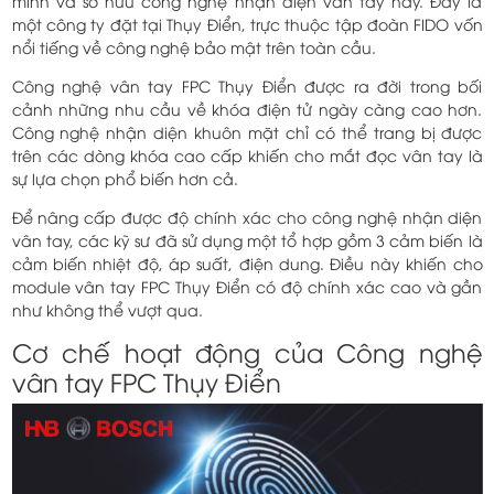
minh và sở hữu công nghệ nhận diện vân tay nay. Đây là
một công ty đặt tại Thụy Điển, trực thuộc tập đoàn FIDO vốn
nổi tiếng về công nghệ bảo mật trên toàn cầu.
Công nghệ vân tay FPC Thụy Điển được ra đời trong bối
cảnh những nhu cầu về khóa điện tử ngày càng cao hơn.
Công nghệ nhận diện khuôn mặt chỉ có thể trang bị được
trên các dòng khóa cao cấp khiến cho mắt đọc vân tay là
sự lựa chọn phổ biến hơn cả.
Để nâng cấp được độ chính xác cho công nghệ nhận diện
vân tay, các kỹ sư đã sử dụng một tổ hợp gồm 3 cảm biến là
cảm biến nhiệt độ, áp suất, điện dung. Điều này khiến cho
module vân tay FPC Thụy Điển có độ chính xác cao và gần
như không thể vượt qua.
Cơ chế hoạt động của Công nghệ
vân tay FPC Thụy Điển