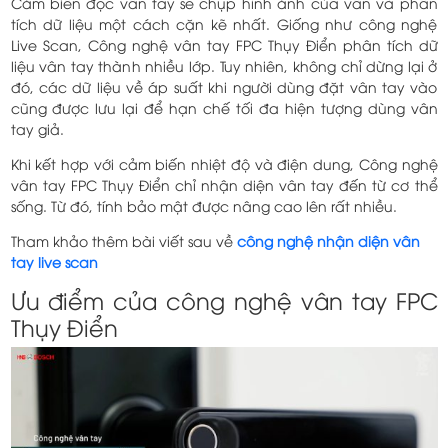
Cảm biến đọc vân tay sẽ chụp hình ảnh của vân và phân
tích dữ liệu một cách cặn kẽ nhất. Giống như công nghệ
Live Scan, Công nghệ vân tay FPC Thụy Điển phân tích dữ
liệu vân tay thành nhiều lớp. Tuy nhiên, không chỉ dừng lại ở
đó, các dữ liệu về áp suất khi người dùng đặt vân tay vào
cũng được lưu lại để hạn chế tối đa hiện tượng dùng vân
tay giả.
Khi kết hợp với cảm biến nhiệt độ và điện dung, Công nghệ
vân tay FPC Thụy Điển chỉ nhận diện vân tay đến từ cơ thể
sống. Từ đó, tính bảo mật được nâng cao lên rất nhiều.
Tham khảo thêm bài viết sau về
công nghệ nhận diện vân
tay live scan
Ưu điểm của công nghệ vân tay FPC
Thụy Điển