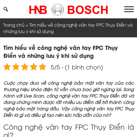
Skip
to
content
Trang chủ
»
Tìm hiểu về công nghệ vân tay FPC Thụy Điển và
những lưu ý khi sử dụng
Tìm hiểu về công nghệ vân tay FPC Thụy
Điển và những lưu ý khi sử dụng
5/5 - (1 bình chọn)
Cuộc chạy đua về công nghệ bảo mật vân tay của các
thương hiệu khóa điện tử vẫn chưa bao giờ ngừng lại. Song
hành với Live Scan, công nghệ vân tay FPC Thụy Điển đã và
đang chứng minh được rất nhiều ưu điểm để trở thành công
nghệ bảo mật hàng đầu. Vậy công nghệ vân tay FPC Thụy
Điển là gì và điều gì tạo nên sức hấp dẫn của nó?
Công nghệ vân tay FPC Thụy Điển là
gì?