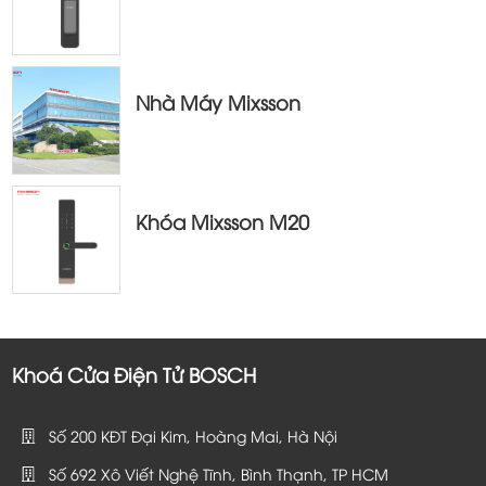
Nhà Máy Mixsson
Khóa Mixsson M20
Khoá Cửa Điện Tử BOSCH
Số 200 KĐT Đại Kim, Hoàng Mai, Hà Nội
Số 692 Xô Viết Nghệ Tĩnh, Bình Thạnh, TP HCM