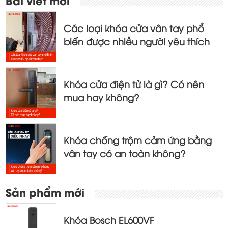
Bài viết mới
hướng
bài
Các loại khóa cửa vân tay phổ
viết
biến được nhiều người yêu thích
Khóa cửa điện tử là gì? Có nên
mua hay không?
Khóa chống trộm cảm ứng bằng
vân tay có an toàn không?
Sản phẩm mới
Khóa Bosch EL600VF