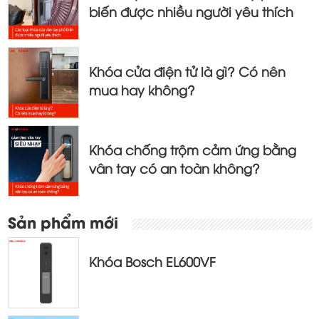
viết
biến được nhiều người yêu thích
Khóa cửa điện tử là gì? Có nên
mua hay không?
Khóa chống trộm cảm ứng bằng
vân tay có an toàn không?
Sản phẩm mới
Khóa Bosch EL600VF