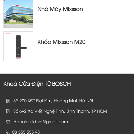
Nhà Máy Mixsson
Khóa Mixsson M20
Khoá Cửa Điện Tử BOSCH
Số 200 KĐT Đại Kim, Hoàng Mai, Hà Nội
Số 692 Xô Viết Nghệ Tĩnh, Bình Thạnh, TP HCM
Hanoibuild.vn@gmail.com
08 555 555 98