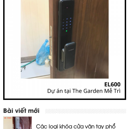
Điều
Bài viết mới
hướng
bài
Các loại khóa cửa vân tay phổ