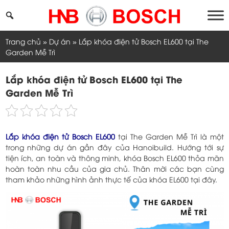
Skip
to
content
Trang chủ
»
Dự án
»
Lắp khóa điện tử Bosch EL600 tại The
Garden Mễ Trì
Lắp khóa điện tử Bosch EL600 tại The
Garden Mễ Trì
Lắp khóa điện tử Bosch EL600
tại The Garden Mễ Trì là một
trong những dự án gần đây của Hanoibuild. Hướng tới sự
tiện ích, an toàn và thông minh, khóa Bosch EL600 thỏa mãn
hoàn toàn nhu cầu của gia chủ. Thân mời các bạn cùng
tham khảo những hình ảnh thực tế của khóa EL600 tại đây.