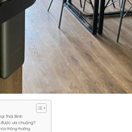
ại Thái Bình
nh được ưa chuộng?
khóa thông thường