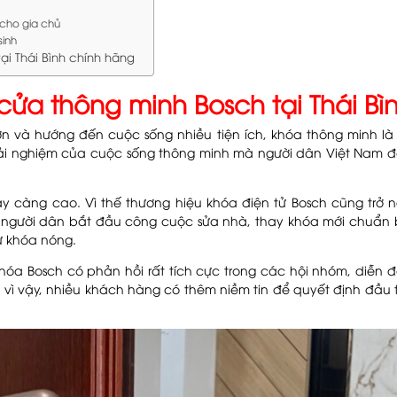
 cho gia chủ
sinh
ại Thái Bình chính hãng
ửa thông minh Bosch tại Thái Bì
 và hướng đến cuộc sống nhiều tiện ích, khóa thông minh là t
rải nghiệm của cuộc sống thông minh mà người dân Việt Nam đ
gày càng cao. Vì thế thương hiệu khóa điện tử Bosch cũng trở 
 người dân bắt đầu công cuộc sửa nhà, thay khóa mới chuẩn b
ừ khóa nóng.
óa Bosch có phản hồi rất tích cực trong các hội nhóm, diễn đ
 vì vậy, nhiều khách hàng có thêm niềm tin để quyết định đầu 