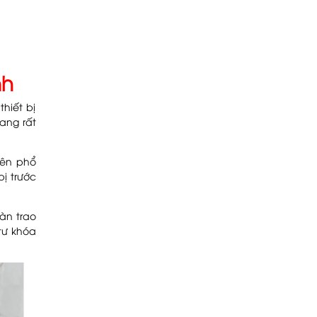
nh
hiết bị
ang rất
nên phổ
ị trước
àn trao
tư khóa