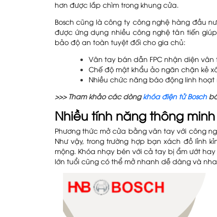
hơn được lắp chìm trong khung cửa.
Bosch cũng là công ty công nghệ hàng đầu nư
được ứng dụng nhiều công nghệ tân tiến giúp
bảo độ an toàn tuyệt đối cho gia chủ:
Vân tay bán dẫn FPC nhận diện vân ta
Chế độ mật khẩu ảo ngăn chặn kẻ xấ
Nhiều chức năng báo động linh hoạt 
>>> Tham khảo các dòng
khóa điện tử Bosch
bá
Nhiều tính năng thông minh 
Phương thức mở cửa bằng vân tay với công ng
Như vậy, trong trường hợp bạn xách đồ lỉnh k
mộng. Khóa nhạy bén với cả tay bị ẩm ướt hay 
lớn tuổi cũng có thể mở nhanh dễ dàng và nh