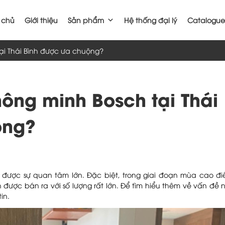
 chủ
Giới thiệu
Sản phẩm
Hệ thống đại lý
Catalogue
ại Thái Bình được ưa chuộng?
hông minh Bosch tại Thái
ộng?
được sự quan tâm lớn. Đặc biệt, trong giai đoạn mùa cao đ
được bán ra với số lượng rất lớn. Để tìm hiểu thêm về vấn đề n
in.