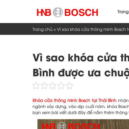
Skip
to
Trang
content
Trang chủ
»
Vì sao khóa cửa thông minh Bosch t
Vì sao khóa cửa t
Bình được ưa chu
Khóa cửa thông minh Bosch tại Thái Bình
nhận 
ngành xây dựng, vào dịp cuối năm, khóa Bosch 
bạn xem bài viết dưới đây để nắm thêm thông t