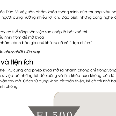
ớc Đức. Vì vậy, sản phẩm khóa thông minh của thương hiệu n
 người dùng hưởng nhiều lợi ích. Đặc biệt, những công nghệ
y cơ thể sống nên việc sao chép là bất khả thi
u nhìn trộm để mở khóa
nhằm cảnh báo gia chủ khỏi sự cố và “đạo chích”
n chạy nhất hiện nay.
và tiện ích
hệ FPC cũng cho phép khóa mở ra nhanh chóng chỉ trong vòng 
ỉnh, việc bỏ những túi đồ xuống và tìm khóa cửa không còn là
vân tay mờ. Cách sử dụng khóa rất thân thiện, kể cả trẻ nhỏ ha
anh chóng.