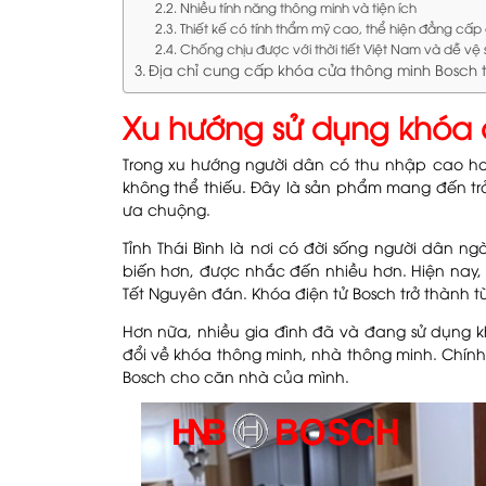
Nhiều tính năng thông minh và tiện ích
Thiết kế có tính thẩm mỹ cao, thể hiện đẳng cấp
Chống chịu được với thời tiết Việt Nam và dễ vệ 
Địa chỉ cung cấp khóa cửa thông minh Bosch t
Xu hướng sử dụng khóa c
Trong xu hướng người dân có thu nhập cao hơn
không thể thiếu. Đây là sản phẩm mang đến t
ưa chuộng.
Tỉnh Thái Bình là nơi có đời sống người dân n
biến hơn, được nhắc đến nhiều hơn. Hiện nay,
Tết Nguyên đán. Khóa điện tử Bosch trở thành t
Hơn nữa, nhiều gia đình đã và đang sử dụng kh
đổi về khóa thông minh, nhà thông minh. Chính
Bosch cho căn nhà của mình.