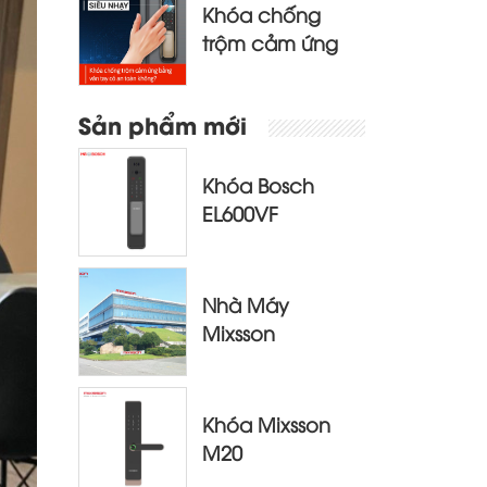
Khóa chống
trộm cảm ứng
bằng vân tay có
an toàn không?
Sản phẩm mới
Khóa Bosch
EL600VF
Nhà Máy
Mixsson
Khóa Mixsson
M20