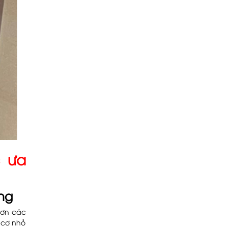
c ưa
ng
hơn các
 cơ nhỏ