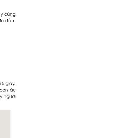
ày cũng
 đó đảm
5 giây.
 cơn ác
y người