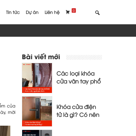
0
Tin tức
Dự án
Liên hệ
Bài viết mới
Các loại khóa
cửa vân tay phổ
biến được nhiều
người yêu thích
Khóa cửa điện
iểm của
ày, mời
tử là gì? Có nên
mua hay không?