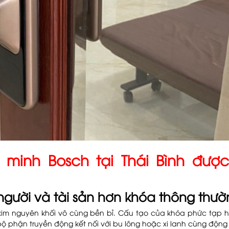
 minh Bosch tại Thái Bình đượ
gười và tài sản hơn khóa thông thườ
 kim nguyên khối vô cùng bền bỉ. Cấu tạo của khóa phức tạp 
 phận truyền động kết nối với bu lông hoặc xi lanh cùng động