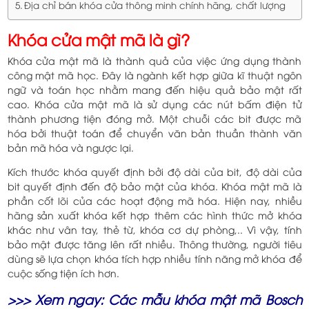
Địa chỉ bán khóa cửa thông minh chính hãng, chất lượng
Khóa cửa mật mã là gì?
Khóa cửa mật mã là thành quả của việc ứng dụng thành
công mật mã học. Đây là ngành kết hợp giữa kĩ thuật ngôn
ngữ và toán học nhằm mang đến hiệu quả bảo mật rất
cao. Khóa cửa mật mã là sử dụng các nút bấm điện tử
thành phương tiện đóng mở. Một chuỗi các bit được mã
hóa bởi thuật toán để chuyển văn bản thuần thành văn
bản mã hóa và ngược lại.
Kích thước khóa quyết định bởi độ dài của bit, độ dài của
bit quyết định đến độ bảo mật của khóa. Khóa mật mã là
phần cốt lõi của các hoạt động mã hóa. Hiện nay, nhiều
hãng sản xuất khóa kết hợp thêm các hình thức mở khóa
khác như vân tay, thẻ từ, khóa cơ dự phòng,.. Vì vậy, tính
bảo mật được tăng lên rất nhiều. Thông thường, người tiêu
dùng sẽ lựa chọn khóa tích hợp nhiều tính năng mở khóa để
cuộc sống tiện ích hơn.
>>> Xem ngay:
Các mẫu khóa mật mã Bosch