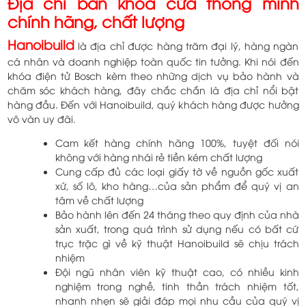
Địa chỉ bán khóa cửa thông minh
chính hãng, chất lượng
Hanoibuild
là địa chỉ được hàng trăm đại lý, hàng ngàn
cá nhân và doanh nghiệp toàn quốc tin tưởng. Khi nói đến
khóa điện tử Bosch kèm theo những dịch vụ bảo hành và
chăm sóc khách hàng, đây chắc chắn là địa chỉ nổi bật
hàng đầu. Đến với Hanoibuild, quý khách hàng được hưởng
vô vàn uy đãi.
Cam kết hàng chính hãng 100%, tuyệt đối nói
không với hàng nhái rẻ tiền kém chất lượng
Cung cấp đủ các loại giấy tờ về nguồn gốc xuất
xứ, số lô, kho hàng…của sản phẩm để quý vị an
tâm về chất lượng
Bảo hành lên đến 24 tháng theo quy định của nhà
sản xuất, trong quá trình sử dụng nếu có bất cứ
trục trặc gì về kỹ thuật Hanoibuild sẽ chịu trách
nhiệm
Đội ngũ nhân viên kỹ thuật cao, có nhiều kinh
nghiệm trong nghề, tinh thần trách nhiệm tốt,
nhanh nhẹn sẽ giải đáp mọi nhu cầu của quý vị