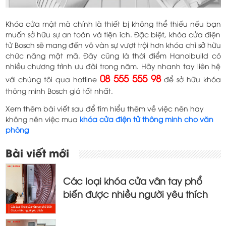
Khóa cửa mật mã chính là thiết bị không thể thiếu nếu bạn
muốn sở hữu sự an toàn và tiện ích. Đặc biệt, khóa cửa điện
tử Bosch sẽ mang đến vô vàn sự vượt trội hơn khóa chỉ sở hữu
chức năng mật mã. Đây cũng là thời điểm Hanoibuild có
nhiều chương trình ưu đãi trong năm. Hãy nhanh tay liên hệ
08 555 555 98
với chúng tôi qua hotline
để sở hữu khóa
thông minh Bosch giá tốt nhất.
Xem thêm bài viết sau để tìm hiểu thêm về việc nên hay
không nên việc mua
khóa cửa điện tử thông minh cho văn
phòng
Điều
Bài viết mới
hướng
bài
Các loại khóa cửa vân tay phổ
viết
biến được nhiều người yêu thích