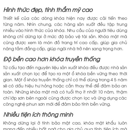
Hình thức đẹp, tính thẩm mỹ cao
Thiết kế của các dòng khóa hiện nay được cải tiến theo
từng năm. Nhìn chung, các hãng sản xuất đều tập trung
nhiều vào hình thức của khóa. Nhu cầu của người tiêu dùng
không chỉ dừng lại ở mức độ bảo vệ tài sản. Khóa mật mã
cũng được xem là món đồ trang trí cao cấp, giúp gia chủ
nâng tầm đẳng cấp, giúp ngôi nhà trở nên sang trọng hơn.
Độ bền cao hơn khóa truyền thống
Từ cấu tạo đến nguyên liệu sản xuất khóa đều được nhà sản
sản xuất chọn lọc để tạo ra một ổ khóa bền vững theo thời
gian. Một ổ khóa truyền thống chỉ có thể dùng trong 4 5 năm
sẽ có dấu hiệu hư hỏng hoặc cần thay thể để đảm bảo an
toàn. Những khóa mật mã có tuổi thọ ít nhất 10 năm, thậm
chí lớp sơn bên ngoài cũng được chọn lọc và ứng dụng các
công nghệ phun sơn mới để đảm bảo tính bền vững.
Nhiều tiện ích thông minh
Không dừng lại ở tính bảo mật cao, khóa mật khẩu luôn
mang đến nhiều bất ngờ cho gia chủ qua tính tiện ích mà