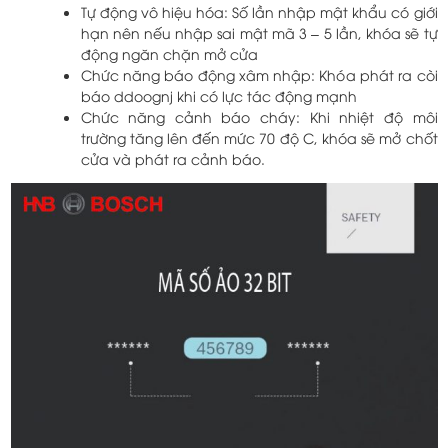
Tự động vô hiệu hóa: Số lần nhập mật khẩu có giới
hạn nên nếu nhập sai mật mã 3 – 5 lần, khóa sẽ tự
động ngăn chặn mở cửa
Chức năng báo động xâm nhập: Khóa phát ra còi
báo ddoognj khi có lực tác động mạnh
Chức năng cảnh báo cháy: Khi nhiệt độ môi
trường tăng lên đến mức 70 độ C, khóa sẽ mở chốt
cửa và phát ra cảnh báo.