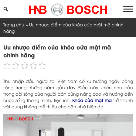
Skip
to
content
Trang chủ
»
Ưu nhược điểm của khóa cửa mật mã chính
hãng
Ưu nhược điểm của khóa cửa mật mã
chính hãng
Thu nhập đầu người tại Việt Nam có xu hướng ngày càng
tăng trong những năm gần đây. Điều này khiến nhu cầu
trong đời sống của người dân cũng nâng cao và hướng đến
cuộc sống thông minh, tiện ích.
Khóa cửa mật mã
trở thành
vật dụng không thể thiếu cho căn nhà hiện đại.