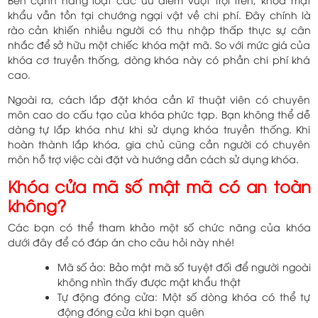
khẩu vẫn tồn tại chướng ngại vật về chi phí. Đây chính là
rào cản khiến nhiều người có thu nhập thấp thực sự cân
nhắc để sở hữu một chiếc khóa mật mã. So với mức giá của
khóa cơ truyền thống, dòng khóa này có phần chi phí khá
cao.
Ngoài ra, cách lắp đặt khóa cần kĩ thuật viên có chuyên
môn cao do cấu tạo của khóa phức tạp. Bạn không thể dễ
dàng tự lắp khóa như khi sử dụng khóa truyền thống. Khi
hoàn thành lắp khóa, gia chủ cũng cần người có chuyên
môn hỗ trợ việc cài đặt và hướng dẫn cách sử dụng khóa.
Khóa cửa mã số mật mã có an toàn
không?
Các bạn có thể tham khảo một số chức năng của khóa
dưới đây để có đáp án cho câu hỏi này nhé!
Mã số ảo: Bảo mật mã số tuyệt đối để người ngoài
không nhìn thấy được mật khẩu thật
Tự động đóng cửa: Một số dòng khóa có thể tự
động đóng cửa khi bạn quên