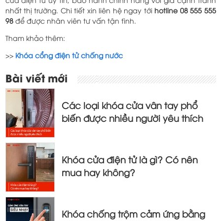
nhất thị trường. Chi tiết xin liên hệ ngay tới
hotline 08 555 555
98
để được nhân viên tư vấn tận tình.
Tham khảo thêm:
>>
Khóa cổng điện tử chống nước
Điều
Bài viết mới
hướng
bài
Các loại khóa cửa vân tay phổ
viết
biến được nhiều người yêu thích
Khóa cửa điện tử là gì? Có nên
mua hay không?
Khóa chống trộm cảm ứng bằng