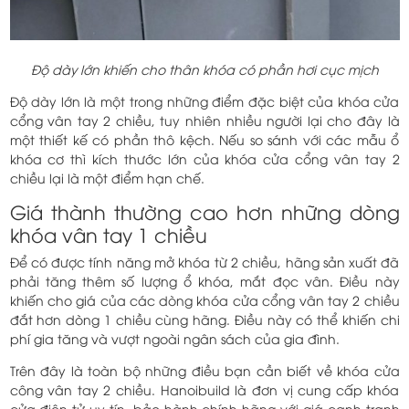
Độ dày lớn khiến cho thân khóa có phần hơi cục mịch
Độ dày lớn là một trong những điểm đặc biệt của khóa cửa
cổng vân tay 2 chiều, tuy nhiên nhiều người lại cho đây là
một thiết kế có phần thô kệch. Nếu so sánh với các mẫu ổ
khóa cơ thì kích thước lớn của khóa cửa cổng vân tay 2
chiều lại là một điểm hạn chế.
Giá thành thường cao hơn những dòng
khóa vân tay 1 chiều
Để có được tính năng mở khóa từ 2 chiều, hãng sản xuất đã
phải tăng thêm số lượng ổ khóa, mắt đọc vân. Điều này
khiến cho giá của các dòng khóa cửa cổng vân tay 2 chiều
đắt hơn dòng 1 chiều cùng hãng. Điều này có thể khiến chi
phí gia tăng và vượt ngoài ngân sách của gia đình.
Trên đây là toàn bộ những điều bạn cần biết về khóa cửa
công vân tay 2 chiều. Hanoibuild là đơn vị cung cấp khóa
cửa điện tử uy tín, bảo hành chính hãng với giá cạnh tranh