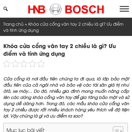
Skip
to
content
Trang chủ
»
Khóa cửa cổng vân tay 2 chiều là gì? Ưu điểm
và tính ứng dụng
Khóa cửa cổng vân tay 2 chiều là gì? Ưu
điểm và tính ứng dụng
Cửa cổng là nơi đầu tiên chúng ta đi qua, là lớp bảo mật
đầu tiên của cả ngôi nhà và bảo vệ các tài sản giá trị như
ôtô, xe máy… Do đó, nhiều gia đình mong muốn nâng cấp
lên các dòng khóa cổng vân tay để gia tăng bảo mật và sử
dụng dễ dàng hơn. Trong đó, các mẫu khóa cửa cổng vân
tay 2 chiều được rất nhiều khách hàng yêu thích về độ tiện
lợi. Vậy chúng là gì và ưu điểm ra sao?
Mục lục bài viết