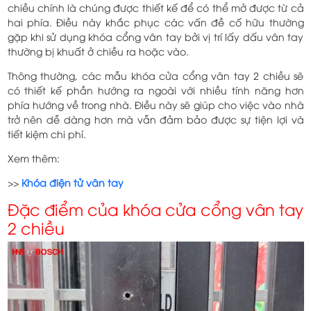
chiều chính là chúng được thiết kế để có thể mở được từ cả
hai phía. Điều này khắc phục các vấn đề cố hữu thường
gặp khi sử dụng khóa cổng vân tay bởi vị trí lấy dấu vân tay
thường bị khuất ở chiều ra hoặc vào.
Thông thường, các mẫu khóa cửa cổng vân tay 2 chiều sẽ
có thiết kế phần hướng ra ngoài với nhiều tính năng hơn
phía hướng về trong nhà. Điều này sẽ giúp cho việc vào nhà
trở nên dễ dàng hơn mà vẫn đảm bảo được sự tiện lợi và
tiết kiệm chi phí.
Xem thêm:
>>
Khóa điện tử vân tay
Đặc điểm của khóa cửa cổng vân tay
2 chiều