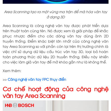
Area Scanning tạo ra một vùng ma trận để mã hóa vân tay
ở dạng 3D
Area Scanning là công nghệ vân tay được phát triển dựa
trên thuật toán cùng tên. Nó được xem là giải pháp để khắc
phục nhược điểm cho các dòng vân tay dùng ảnh 2D
truyền thống. Điểm khác biệt lớn nhất của công nghệ vân
tay Area Scanning so với phần còn lại trên thị trường chính là
việc chỉ sử dụng dữ liệu cấu trúc vân tay 3D, loại bỏ hoàn
toàn phương thức dữ liệu 2D truyền thống. Điều này khiến
cho việc làm giả vân tay để mở khóa gần như là không thể.
Xem thêm:
>>
Công nghệ vân tay FPC thụy điển
Cơ chế hoạt động của công nghệ
vân tay Area Scanning