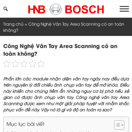
Skip
to
content
Trang chủ
»
Công Nghệ Vân Tay Area Scanning có an toàn
không?
Công Nghệ Vân Tay Area Scanning có an
toàn không?
Phần lớn các module nhận diện vân tay ngày nay đều dựa
trên nguyên lý đối chiếu ảnh chụp vân tay để mở khóa. Điều
này khiến cho chúng tiềm ẩn những nguy cơ bị phá nếu kẻ
gian có được ảnh chụp vân tay. Công nghệ vân tay Area
Scanning được xem như một giải pháp tuyệt vời nhằm khắc
phục vấn đề này. Vậy nó là gì và độ an toàn ra sao?
Mục lục bài viết