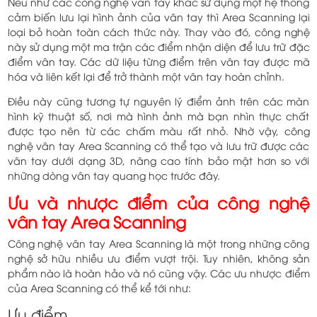
Nếu như các công nghệ vân tay khác sử dụng một hệ thống
cảm biến lưu lại hình ảnh của vân tay thì Area Scanning lại
loại bỏ hoàn toàn cách thức này. Thay vào đó, công nghệ
này sử dụng một ma trận các điểm nhận diện để lưu trữ đặc
điểm vân tay. Các dữ liệu từng điểm trên vân tay được mã
hóa và liên kết lại để trở thành một vân tay hoàn chỉnh.
Điều này cũng tương tự nguyên lý điểm ảnh trên các màn
hình kỹ thuật số, nơi mà hình ảnh mà bạn nhìn thực chất
được tạo nên từ các chấm màu rất nhỏ. Nhờ vậy, công
nghệ vân tay Area Scanning có thể tạo và lưu trữ được các
vân tay dưới dạng 3D, nâng cao tính bảo mật hơn so với
những dòng vân tay quang học trước đây.
Ưu và nhược điểm của công nghệ
vân tay Area Scanning
Công nghệ vân tay Area Scanning là một trong những công
nghệ sở hữu nhiều ưu điểm vượt trội. Tuy nhiên, không sản
phẩm nào là hoàn hảo và nó cũng vậy. Các ưu nhược điểm
của Area Scanning có thể kể tới như:
Ưu điểm