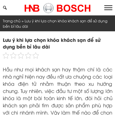
Skip
to
content
Trang chủ
»
Lưu ý khi lựa chọn khóa khách sạn để sử dụng
bền bỉ lâu dài
Lưu ý khi lựa chọn khóa khách sạn để sử
dụng bền bỉ lâu dài
Hầu như mọi khách sạn hay thậm chí là các
nhà nghỉ hiện nay đều rất ưa chuộng các loại
khóa điện tử nhằm thuận theo xu hướng
chung. Tuy nhiên, việc đầu tư một số lượng lớn
khóa là một bài toán kinh tế lớn, đòi hỏi chủ
khách sạn phải tìm được sản phẩm phù hợp
với chi nhánh mình. Vậy làm thế nào để chọn