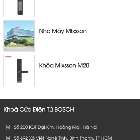
Nhà Máy Mixsson
Khóa Mixsson M20
Khoá Cửa Điện Tử BOSCH
Số 200 KĐT Đại Kim, Hoàng Mai, Hà Nội
Số 692 Xô Viết Nghệ Tĩnh, Bình Thạnh, TP HCM