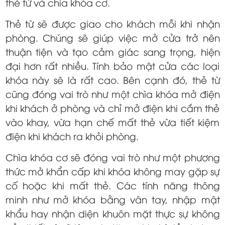
thẻ từ và chìa khóa cơ.
Thẻ từ sẽ được giao cho khách mỗi khi nhận
phòng. Chúng sẽ giúp việc mở cửa trở nên
thuận tiện và tạo cảm giác sang trọng, hiện
đại hơn rất nhiều. Tính bảo mật cửa các loại
khóa này sẽ là rất cao. Bên cạnh đó, thẻ từ
cũng đóng vai trò như một chìa khóa mở điện
khi khách ở phòng và chỉ mở điện khi cắm thẻ
vào khay, vừa hạn chế mất thẻ vừa tiết kiệm
điện khi khách ra khỏi phòng.
Chìa khóa cơ sẽ đóng vai trò như một phương
thức mở khẩn cấp khi khóa không may gặp sự
cố hoặc khi mất thẻ. Các tính năng thông
minh như mở khóa bằng vân tay, nhập mật
khẩu hay nhận diện khuôn mặt thực sự không