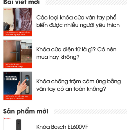
Điều
Bài viết mới
hướng
bài
Các loại khóa cửa vân tay phổ
viết
biến được nhiều người yêu thích
Khóa cửa điện tử là gì? Có nên
mua hay không?
Khóa chống trộm cảm ứng bằng
vân tay có an toàn không?
Sản phẩm mới
Khóa Bosch EL600VF