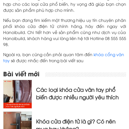
hợp cho các loại cửa phổ biến, hy vọng đã giúp bạn chọn
được sản phẩm phù hợp cho mình.
Nếu bạn đang tìm kiếm một thương hiệu uy tín chuyên phân
phối khóa cửa điện tử chính hãng, hãy đến ngay với
Hanoibuild. Chi tiết hơn về sản phẩm cũng như dịch vụ của
Hanoibuild, khách hàng vui lòng liên hệ tới Hotline 08 555 555
98.
Ngoài ra, bạn cũng cần phải quan tâm đến
khóa cổng vân
tay
sẽ được nhắc đến trong bài viết sau
Điều
Bài viết mới
hướng
bài
Các loại khóa cửa vân tay phổ
viết
biến được nhiều người yêu thích
Khóa cửa điện tử là gì? Có nên
mua hay không?