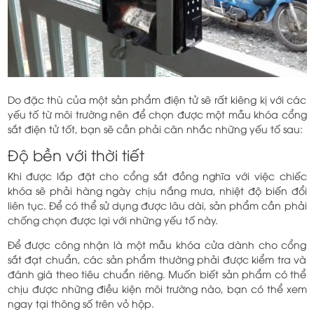
Do đặc thù của một sản phẩm điện tử sẽ rất kiêng kị với các
yếu tố từ môi trường nên để chọn được một mẫu khóa cổng
sắt điện tử tốt, bạn sẽ cần phải cân nhắc những yếu tố sau:
Độ bền với thời tiết
Khi được lắp đặt cho cổng sắt đồng nghĩa với việc chiếc
khóa sẽ phải hàng ngày chịu nắng mưa, nhiệt độ biến đổi
liên tục. Để có thể sử dụng được lâu dài, sản phẩm cần phải
chống chọn được lại với những yếu tố này.
Để được công nhận là một mẫu khóa cửa dành cho cổng
sắt đạt chuẩn, các sản phẩm thường phải được kiểm tra và
đánh giá theo tiêu chuẩn riêng. Muốn biết sản phẩm có thể
chịu được những điều kiện môi trường nào, bạn có thể xem
ngay tại thông số trên vỏ hộp.