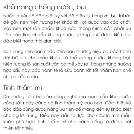
Khả năng chống nước, bụi
Nước là yếu tố đặc biệt kỵ với đồ điện tử trong khi bụi lại rất
dễ gây nên hiện tượng kẹt khóa khi lọt được vào các chốt.
Vậy nên một sản phẩm khóa cửa thông minh cần phải ưu
tiên các tiêu chuẩn kháng nước, kháng bụi, được kiểm tra
đặc biệt trong thời gian dài.
Bạn cũng nên cân nhắc đến các thương hiệu có bảo hành
dài bởi dù cho mẫu khóa có thể kháng nước, kháng bụi,
hiện tượng lỗi sản xuất vẫn có thể xảy ra. Trong những trường
hợp xấu này, bảo hành sẽ là cứu cánh rất tốt nhằm hạn chế
chi phí sửa chữa.
Tính thẩm mĩ
Do những tiến bộ của công nghệ mà các mẫu khóa cửa
cổng sắt ngày càng có tính thẩm mỹ cao hơn. Các thiết kế
độc đáo cũng được hàng ưu tiên để mang đến sự khác biệt
cho người dùng. Điều này dẫn tới lựa chọn được một mẫu
khóa phù hợp, tính thẩm mĩ cho cánh cổng sẽ được cải
thiện rất nhiều.