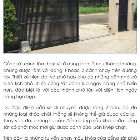
Cổng sắt cánh lùa thay vì sử dụng bản lề như thông thường,
chúng được làm với dạng 1 hoặc 2 cánh chạy trên đường
ray. Thiết kế hiện đại và phù hợp cho cả những căn nhà có
diện tích nhỏ khiến cổng sắt cánh lùa ngày càng phổ biến
hơn, đặc biệt là với các thành phố lớn với diện tích ngày
càng hạn hẹp.
Do đặc điểm cửa sẽ di chuyển được sang 2 bên, do đó
những loại khóa chốt thẳng sẽ không thể giữ được cửa lại.
Thay vào đó, chúng ta cần đến những mẫu khóa cửa cổng
sắt có chốt móc mới giữ được cánh cửa luôn khép chặt.
Trên đây là những tư vấn chọn mẫu khóa cửa cổng sắt phù