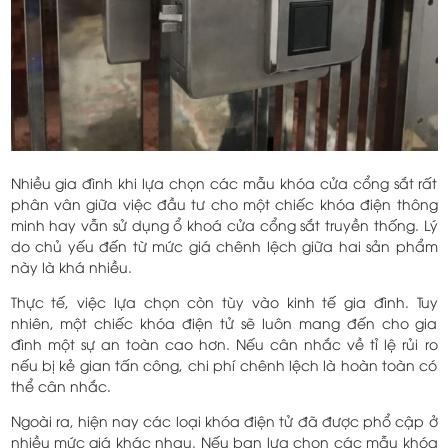
Nhiều gia đình khi lựa chọn các mẫu khóa cửa cổng sắt rất
phân vân giữa việc đầu tư cho một chiếc khóa điện thông
minh hay vẫn sử dụng ổ khoá cửa cổng sắt truyền thống. Lý
do chủ yếu đến từ mức giá chênh lệch giữa hai sản phẩm
này là khá nhiều.
Thực tế, việc lựa chọn còn tùy vào kinh tế gia đình. Tuy
nhiên, một chiếc khóa điện tử sẽ luôn mang đến cho gia
đình một sự an toàn cao hơn. Nếu cân nhắc về tỉ lệ rủi ro
nếu bị kẻ gian tấn công, chi phí chênh lệch là hoàn toàn có
thể cân nhắc.
Ngoài ra, hiện nay các loại khóa điện tử đã được phổ cập ở
nhiều mức giá khác nhau. Nếu bạn lựa chọn các mẫu khóa