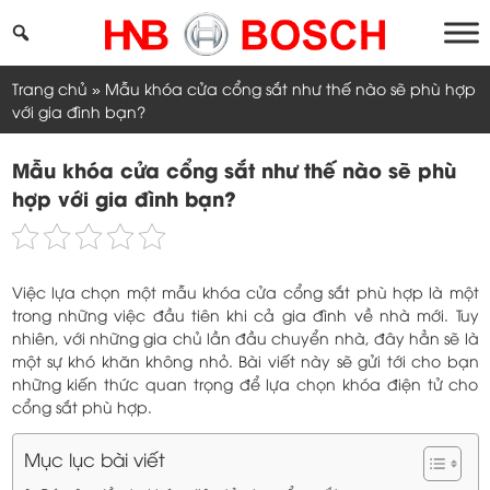
Skip
to
content
Trang chủ
»
Mẫu khóa cửa cổng sắt như thế nào sẽ phù hợp
với gia đình bạn?
Mẫu khóa cửa cổng sắt như thế nào sẽ phù
hợp với gia đình bạn?
Việc lựa chọn một mẫu khóa cửa cổng sắt phù hợp là một
trong những việc đầu tiên khi cả gia đình về nhà mới. Tuy
nhiên, với những gia chủ lần đầu chuyển nhà, đây hẳn sẽ là
một sự khó khăn không nhỏ. Bài viết này sẽ gửi tới cho bạn
những kiến thức quan trọng để lựa chọn khóa điện tử cho
cổng sắt phù hợp.
Mục lục bài viết