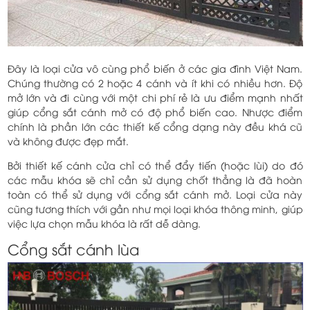
Đây là loại cửa vô cùng phổ biến ở các gia đình Việt Nam.
Chúng thường có 2 hoặc 4 cánh và ít khi có nhiều hơn. Độ
mở lớn và đi cùng với một chi phí rẻ là ưu điểm mạnh nhất
giúp cổng sắt cánh mở có độ phổ biến cao. Nhược điểm
chính là phần lớn các thiết kế cổng dạng này đều khá cũ
và không được đẹp mắt.
Bởi thiết kế cánh cửa chỉ có thể đẩy tiến (hoặc lùi) do đó
các mẫu khóa sẽ chỉ cần sử dụng chốt thẳng là đã hoàn
toàn có thể sử dụng với cổng sắt cánh mở. Loại cửa này
cũng tương thích với gần như mọi loại khóa thông minh, giúp
việc lựa chọn mẫu khóa là rất dễ dàng.
Cổng sắt cánh lùa