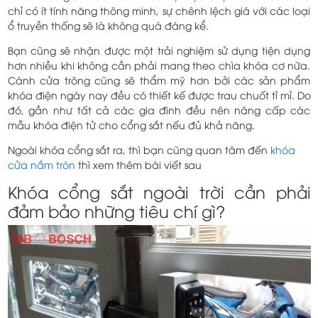
chỉ có ít tính năng thông minh, sự chênh lệch giá với các loại
ổ truyền thống sẽ là không quá đáng kể.
Bạn cũng sẽ nhận được một trải nghiệm sử dụng tiện dụng
hơn nhiều khi không cần phải mang theo chìa khóa cơ nữa.
Cánh cửa trông cũng sẽ thẩm mỹ hơn bởi các sản phẩm
khóa điện ngày nay đều có thiết kế được trau chuốt tỉ mỉ. Do
đó, gần như tất cả các gia đình đều nên nâng cấp các
mẫu khóa điện tử cho cổng sắt nếu đủ khả năng.
Ngoài khóa cổng sắt ra, thì bạn cũng quan tâm đến
khóa
cửa nắm tròn
thì xem thêm bài viết sau
Khóa cổng sắt ngoài trời cần phải
đảm bảo những tiêu chí gì?