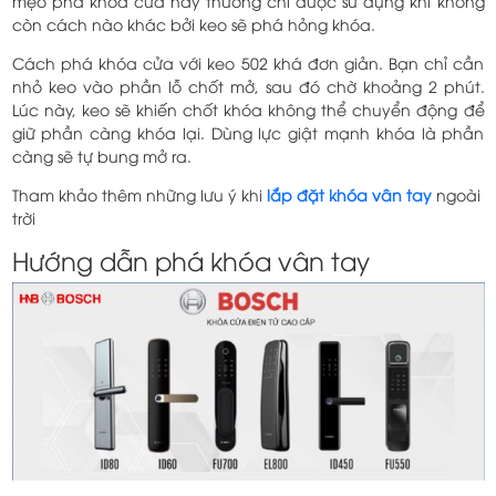
mẹo phá khóa cửa này thường chỉ được sử dụng khi không
còn cách nào khác bởi keo sẽ phá hỏng khóa.
Cách phá khóa cửa với keo 502 khá đơn giản. Bạn chỉ cần
nhỏ keo vào phần lỗ chốt mở, sau đó chờ khoảng 2 phút.
Lúc này, keo sẽ khiến chốt khóa không thể chuyển động để
giữ phần càng khóa lại. Dùng lực giật mạnh khóa là phần
càng sẽ tự bung mở ra.
Tham khảo thêm những lưu ý khi
lắp đặt khóa vân tay
ngoài
trời
Hướng dẫn phá khóa vân tay