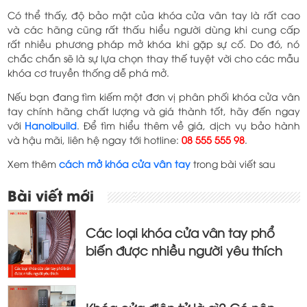
Có thể thấy, độ bảo mật của khóa cửa vân tay là rất cao
và các hãng cũng rất thấu hiểu người dùng khi cung cấp
rất nhiều phương pháp mở khóa khi gặp sự cố. Do đó, nó
chắc chắn sẽ là sự lựa chọn thay thế tuyệt vời cho các mẫu
khóa cơ truyền thống dễ phá mở.
Nếu bạn đang tìm kiếm một đơn vị phân phối khóa cửa vân
tay chính hãng chất lượng và giá thành tốt, hãy đến ngay
với
Hanoibuild
. Để tìm hiểu thêm về giá, dịch vụ bảo hành
và hậu mãi, liên hệ ngay tới hotline:
08 555 555 98
.
Xem thêm
cách mở khóa cửa vân tay
trong bài viết sau
Điều
Bài viết mới
hướng
bài
Các loại khóa cửa vân tay phổ
viết
biến được nhiều người yêu thích