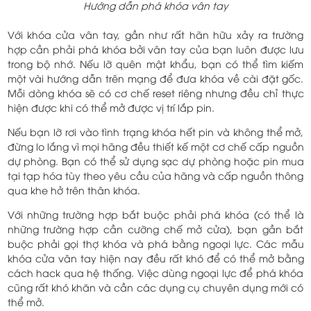
Hướng dẫn phá khóa vân tay
Với khóa cửa vân tay, gần như rất hãn hữu xảy ra trường
hợp cần phải phá khóa bởi vân tay của bạn luôn được lưu
trong bộ nhớ. Nếu lỡ quên mật khẩu, bạn có thể tìm kiếm
một vài hướng dẫn trên mạng để đưa khóa về cài đặt gốc.
Mỗi dòng khóa sẽ có cơ chế reset riêng nhưng đều chỉ thực
hiện được khi có thể mở được vị trí lắp pin.
Nếu bạn lỡ rơi vào tình trạng khóa hết pin và không thể mở,
đừng lo lắng vì mọi hãng đều thiết kế một cơ chế cấp nguồn
dự phòng. Bạn có thể sử dụng sạc dự phòng hoặc pin mua
tại tạp hóa tùy theo yêu cầu của hãng và cấp nguồn thông
qua khe hở trên thân khóa.
Với những trường hợp bắt buộc phải phá khóa (có thể là
những trường hợp cần cưỡng chế mở cửa), bạn gần bắt
buộc phải gọi thợ khóa và phá bằng ngoại lực. Các mẫu
khóa cửa vân tay hiện nay đều rất khó để có thể mở bằng
cách hack qua hệ thống. Việc dùng ngoại lực để phá khóa
cũng rất khó khăn và cần các dụng cụ chuyên dụng mới có
thể mở.