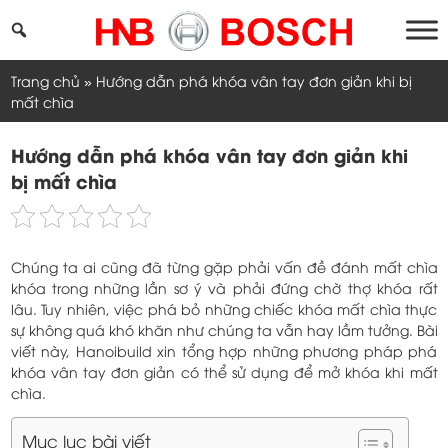
Skip
to
content
Trang chủ
»
Hướng dẫn phá khóa vân tay đơn giản khi bị
mất chìa
Hướng dẫn phá khóa vân tay đơn giản khi
bị mất chìa
Chúng ta ai cũng đã từng gặp phải vấn đề đánh mất chìa
khóa trong những lần sơ ý và phải đứng chờ thợ khóa rất
lâu. Tuy nhiên, việc phá bỏ những chiếc khóa mất chìa thực
sự không quá khó khăn như chúng ta vẫn hay lầm tưởng. Bài
viết này, Hanoibuild xin tổng hợp những phương pháp phá
khóa vân tay đơn giản có thể sử dụng để mở khóa khi mất
chìa.
Mục lục bài viết