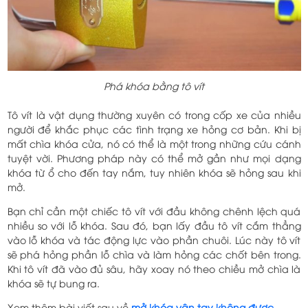
Phá khóa bằng tô vít
Tô vít là vật dụng thường xuyên có trong cốp xe của nhiều
người để khắc phục các tình trạng xe hỏng cơ bản. Khi bị
mất chìa khóa cửa, nó có thể là một trong những cứu cánh
tuyệt vời. Phương pháp này có thể mở gần như mọi dạng
khóa từ ổ cho đến tay nắm, tuy nhiên khóa sẽ hỏng sau khi
mở.
Bạn chỉ cần một chiếc tô vít với đầu không chênh lệch quá
nhiều so với lỗ khóa. Sau đó, bạn lấy đầu tô vít cắm thẳng
vào lỗ khóa và tác động lực vào phần chuôi. Lúc này tô vít
sẽ phá hỏng phần lỗ chìa và làm hỏng các chốt bên trong.
Khi tô vít đã vào đủ sâu, hãy xoay nó theo chiều mở chìa là
khóa sẽ tự bung ra.
Xem thêm bài viết sau về
mở khóa vân tay không được